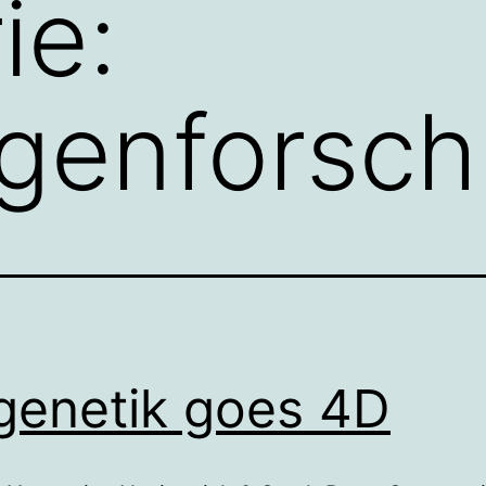
ie:
agenforsc
genetik goes 4D