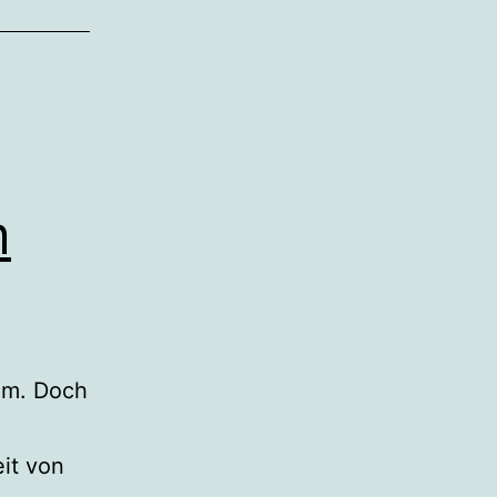
m
em. Doch
it von