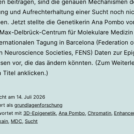
n beitragen, sind die genauen Mechanismen d
ng und Aufrechterhaltung einer Sucht noch ni
en. Jetzt stellte die Genetikerin Ana Pombo v
 Max-Delbrück-Centrum für Molekulare Medizin
ternationalen Tagung in Barcelona (Federation o
 Neuroscience Societies, FENS) Daten zur Epi
en vor, die das ändern könnten. (Zum Weiterl
 Titel anklicken.)
icht am
14. Juli 2026
ert als
grundlagenforschung
wortet mit
3D-Epigenetik
,
Ana Pombo
,
Chromatin
,
Enhance
kain
,
MDC
,
Sucht