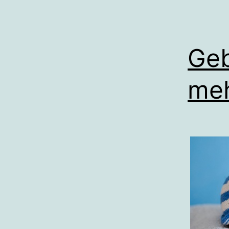
Geb
meh