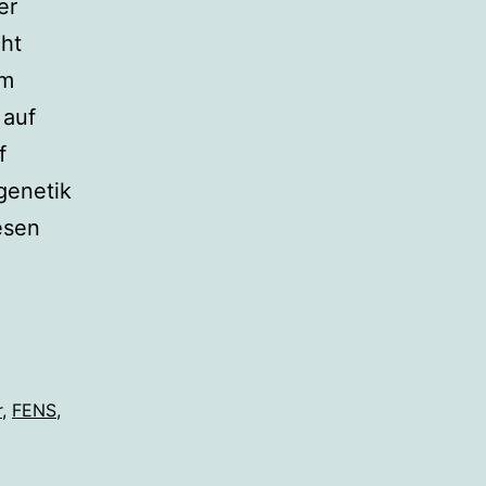
er
cht
om
 auf
f
genetik
esen
r
,
FENS
,