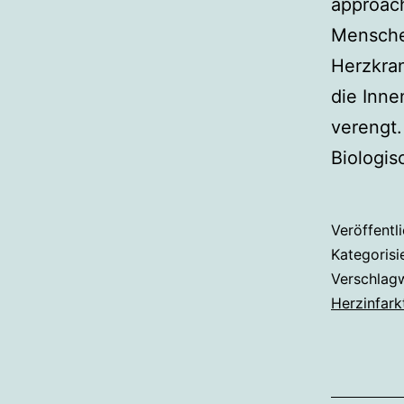
approac
Menschen
Herzkran
die Inne
verengt.
Biologi
Veröffentl
Kategorisi
Verschlag
Herzinfark