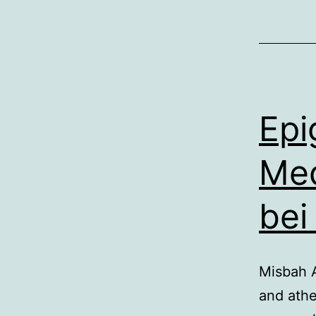
Epi
Med
bei
Misbah A
and athe