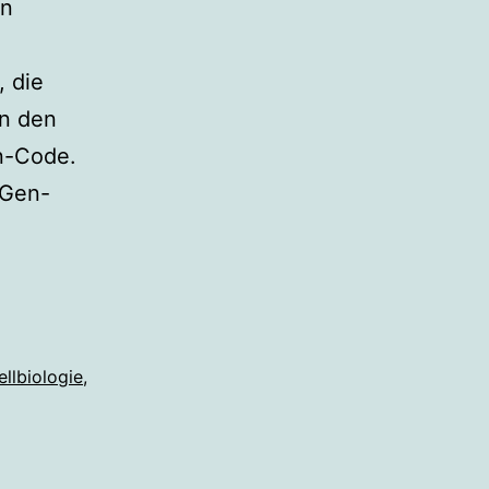
in
, die
en den
n-Code.
 Gen-
ellbiologie
,