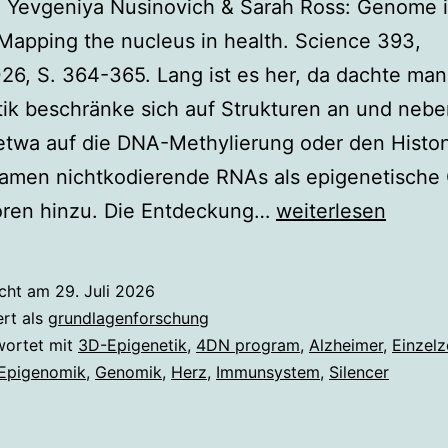
, Yevgeniya Nusinovich & Sarah Ross: Genome 
Mapping the nucleus in health. Science 393,
26, S. 364-365. Lang ist es her, da dachte man
ik beschränke sich auf Strukturen an und neb
etwa auf die DNA-Methylierung oder den Histo
kamen nichtkodierende RNAs als epigenetische
Epigenetik
oren hinzu. Die Entdeckung…
weiterlesen
goes
4D
icht am
29. Juli 2026
ert als
grundlagenforschung
wortet mit
3D-Epigenetik
,
4DN program
,
Alzheimer
,
Einzelz
Epigenomik
,
Genomik
,
Herz
,
Immunsystem
,
Silencer