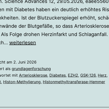
h. Science Advances 12, 29.05.2026, eaee5560
 mit Diabetes haben ein deutlich erhöhtes Ris
kheiten. Ist der Blutzuckerspiegel erhöht, schä
nwände der Blutgefäße, so dass Arteriosklerose
 Als Folge drohen Herzinfarkt und Schlaganfall.
Epigenetisches
sch…
weiterlesen
Medikament
könnte
icht am
2. Juni 2026
Herz
ert als
grundlagenforschung
bei
wortet mit
Arteriosklerose
,
Diabetes
,
EZH2
,
GSK-126
,
Herz
,
t
,
Histon-Methylierung
,
Histonmethyltransferase-Hemmer
Diabetes
schützen