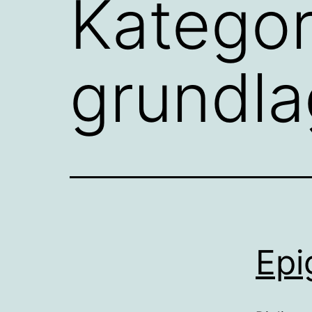
Kategor
grundl
Epi