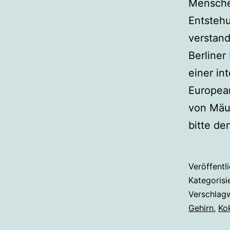
Mensche
Entstehu
verstand
Berliner
einer in
European
von Mäus
bitte den
Veröffentl
Kategorisi
Verschlag
Gehirn
,
Ko