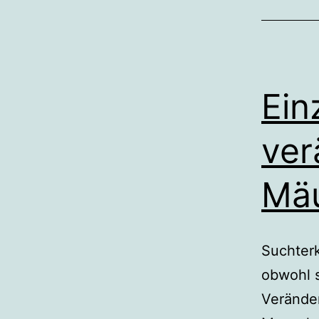
Ein
ver
Mäu
Suchter
obwohl s
Verände