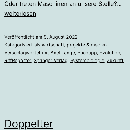
Buc
Oder treten Maschinen an unsere Stelle?…
Di
weiterlesen
Zu
un
Veröffentlicht am
9. August 2022
Evo
Kategorisiert als
wirtschaft, projekte & medien
Verschlagwortet mit
Axel Lange
,
Buchtipp
,
Evolution
,
RiffReporter
,
Springer Verlag
,
Systembiologie
,
Zukunft
Doppelter