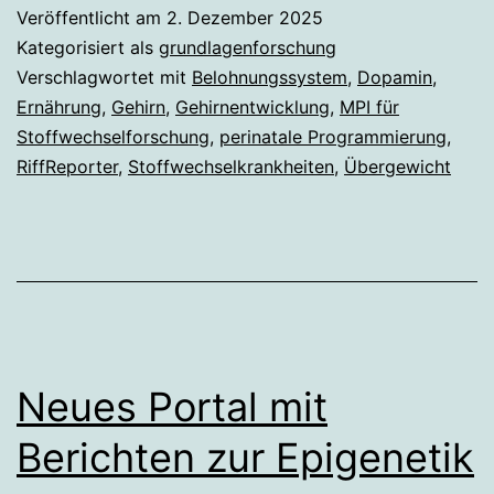
vega
Veröffentlicht am
2. Dezember 2025
„Spe
Kategorisiert als
grundlagenforschung
kann
Verschlagwortet mit
Belohnungssystem
,
Dopamin
,
Ernährung
,
Gehirn
,
Gehirnentwicklung
,
MPI für
schl
Stoffwechselforschung
,
perinatale Programmierung
,
fürs
RiffReporter
,
Stoffwechselkrankheiten
,
Übergewicht
Kind
sein
Neues Portal mit
Berichten zur Epigenetik