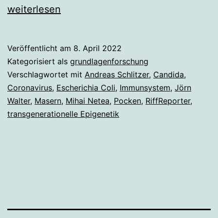
Sä
weiterlesen
ei
tr
Veröffentlicht am
8. April 2022
Im
Kategorisiert als
grundlagenforschung
Verschlagwortet mit
Andreas Schlitzer
,
Candida
,
Coronavirus
,
Escherichia Coli
,
Immunsystem
,
Jörn
Walter
,
Masern
,
Mihai Netea
,
Pocken
,
RiffReporter
,
transgenerationelle Epigenetik