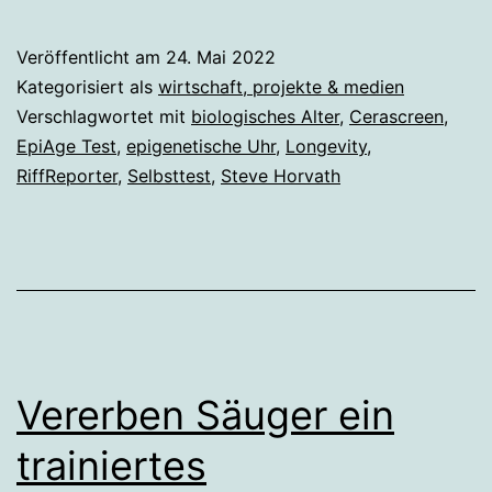
Selbstversuch:
Neuer
Veröffentlicht am
24. Mai 2022
Test
Kategorisiert als
wirtschaft, projekte & medien
auf
Verschlagwortet mit
biologisches Alter
,
Cerascreen
,
EpiAge Test
,
epigenetische Uhr
,
Longevity
,
das
RiffReporter
,
Selbsttest
,
Steve Horvath
biologische
Alter
Vererben Säuger ein
trainiertes