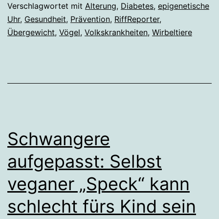
länger,
Verschlagwortet mit
Alterung
,
Diabetes
,
epigenetische
Uhr
,
Gesundheit
,
Prävention
,
RiffReporter
,
aber
Übergewicht
,
Vögel
,
Volkskrankheiten
,
Wirbeltiere
altern
schneller
Schwangere
aufgepasst: Selbst
veganer „Speck“ kann
schlecht fürs Kind sein