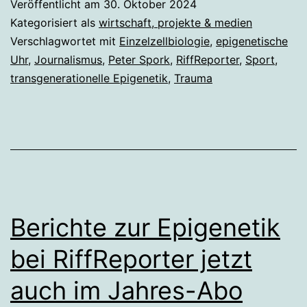
Veröffentlicht am
30. Oktober 2024
Berichten
Kategorisiert als
wirtschaft, projekte & medien
zur
Verschlagwortet mit
Einzelzellbiologie
,
epigenetische
Uhr
,
Journalismus
,
Peter Spork
,
RiffReporter
,
Sport
,
Epigenetik
transgenerationelle Epigenetik
,
Trauma
Berichte zur Epigenetik
bei RiffReporter jetzt
auch im Jahres-Abo