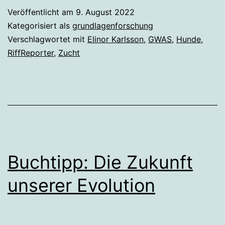
Persönlichkeit
Veröffentlicht am
9. August 2022
von
Kategorisiert als
grundlagenforschung
Hunden
Verschlagwortet mit
Elinor Karlsson
,
GWAS
,
Hunde
,
RiffReporter
,
Zucht
kaum
beeinflusst
Buchtipp: Die Zukunft
unserer Evolution