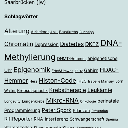
Saarbrücken (jw)
Schlagwörter
Alterung
Alzheimer
Brustkrebs
AML
Buchtipp
DNA-
Chromatin
Diabetes
DKFZ
Depression
Methylierung
epigenetische
DNMT-Hemmer
Epigenomik
HDAC-
Gehirn
Uhr
Erbe&Umwelt
EZH2
Histon-Code
Hemmer
IHEC
Jörn
Herz
Isabelle Mansuy
Krebstherapie
Leukämie
Krebsdiagnostik
Walter
Mikro-RNA
perinatale
Longevity
Lungenkrebs
Onkologie
Peter Spork
Programmierung
Pflanzen
Prävention
RiffReporter
RNA-Interferenz
Schwangerschaft
Sperma
Stammzellen
Stress
Steve Horvath