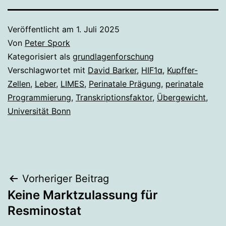
Veröffentlicht am
1. Juli 2025
Von
Peter Spork
Kategorisiert als
grundlagenforschung
Verschlagwortet mit
David Barker
,
HIF1α
,
Kupffer-
Zellen
,
Leber
,
LIMES
,
Perinatale Prägung
,
perinatale
Programmierung
,
Transkriptionsfaktor
,
Übergewicht
,
Universität Bonn
Beitragsnavigation
Vorheriger Beitrag
Keine Marktzulassung für
Resminostat