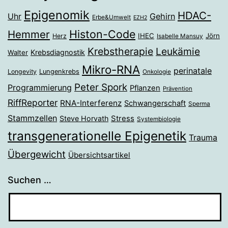
Epigenomik
HDAC-
Gehirn
Uhr
Erbe&Umwelt
EZH2
Histon-Code
Hemmer
IHEC
Jörn
Herz
Isabelle Mansuy
Krebstherapie
Leukämie
Krebsdiagnostik
Walter
Mikro-RNA
perinatale
Longevity
Lungenkrebs
Onkologie
Peter Spork
Programmierung
Pflanzen
Prävention
RiffReporter
RNA-Interferenz
Schwangerschaft
Sperma
Stammzellen
Stress
Steve Horvath
Systembiologie
transgenerationelle Epigenetik
Trauma
Übergewicht
Übersichtsartikel
Suchen …