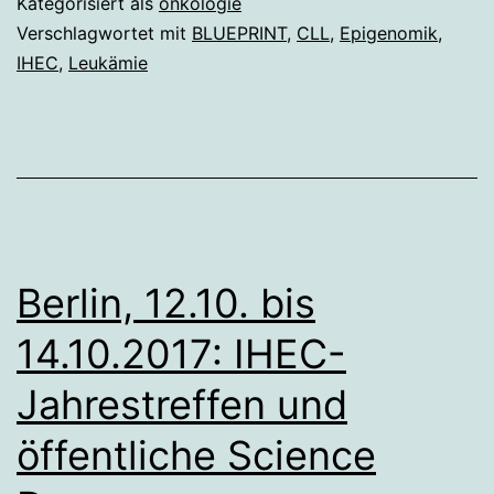
Kategorisiert als
onkologie
Art
Verschlagwortet mit
BLUEPRINT
,
CLL
,
Epigenomik
,
IHEC
,
Leukämie
auf
einen
Blick
Berlin, 12.10. bis
14.10.2017: IHEC-
Jahrestreffen und
öffentliche Science