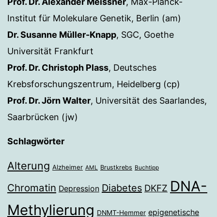
Prof. Dr. Alexander Meissner
, Max-Planck-
Institut für Molekulare Genetik, Berlin (am)
Dr. Susanne Müller-Knapp
, SGC, Goethe
Universität Frankfurt
Prof. Dr. Christoph Plass
, Deutsches
Krebsforschungszentrum, Heidelberg (cp)
Prof. Dr. Jörn Walter
, Universität des Saarlandes,
Saarbrücken (jw)
Schlagwörter
Alterung
Alzheimer
Brustkrebs
AML
Buchtipp
DNA-
Chromatin
Diabetes
DKFZ
Depression
Methylierung
epigenetische
DNMT-Hemmer