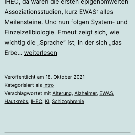
IHEC, da waren die ersten epigenomweiten
Assoziationsstudien, kurz EWAS: alles
Meilensteine. Und nun folgen System- und
Einzelzellbiologie. Erneut zeigt sich, wie
wichtig die „Sprache“ ist, in der sich „das
intro
Erbe…
weiterlesen
zur
Ausgabe
Veröffentlicht am
18. Oktober 2021
35,
Kategorisiert als
intro
Oktober
Verschlagwortet mit
Alterung
,
Alzheimer
,
EWAS
,
Hautkrebs
,
IHEC
,
KI
,
Schizophrenie
2021