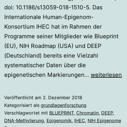
doi: 10.1186/s13059-018-1510-5. Das
Internationale Human-Epigenom-
Konsortium IHEC hat im Rahmen der
Programme seiner Mitglieder wie Blueprint
(EU), NIH Roadmap (USA) und DEEP
(Deutschland) bereits eine Vielzahl
systematischer Daten über die
DNA-
epigenetischen Markierungen…
weiterlesen
Methylierung
neu
Veröffentlicht am
2. Dezember 2018
analysiert
Kategorisiert als
grundlagenforschung
Verschlagwortet mit
BLUEPRINT
,
Chromatin
,
DEEP
,
DNA-Methylierung
,
Epigenomik
,
IHEC
,
NIH Epigenome