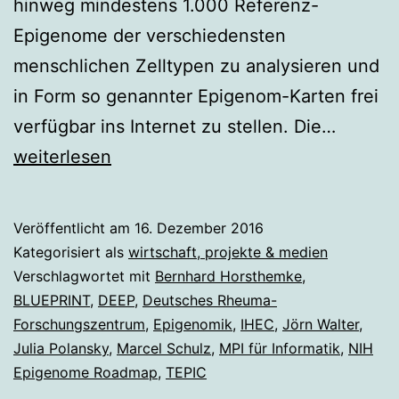
hinweg mindestens 1.000 Referenz-
Epigenome der verschiedensten
menschlichen Zelltypen zu analysieren und
in Form so genannter Epigenom-Karten frei
„Meilen
verfügbar ins Internet zu stellen. Die…
für
weiterlesen
die
Epigene
Veröffentlicht am
16. Dezember 2016
Kategorisiert als
wirtschaft, projekte & medien
Verschlagwortet mit
Bernhard Horsthemke
,
BLUEPRINT
,
DEEP
,
Deutsches Rheuma-
Forschungszentrum
,
Epigenomik
,
IHEC
,
Jörn Walter
,
Julia Polansky
,
Marcel Schulz
,
MPI für Informatik
,
NIH
Epigenome Roadmap
,
TEPIC