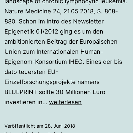
landscape of chronic lymphocytic leukemia.
Nature Medicine 24, 21.05.2018, S. 868-
880. Schon im intro des Newsletter
Epigenetik 01/2012 ging es um den
ambitionierten Beitrag der Europäischen
Union zum Internationalen Human-
Epigenom-Konsortium IHEC. Eines der bis
dato teuersten EU-
Einzelforschungsprojekte namens
BLUEPRINT sollte 30 Millionen Euro
Komplette
investieren in…
weiterlesen
Epigenetik
wichtiger
Veröffentlicht am
28. Juni 2018
Leukämie-