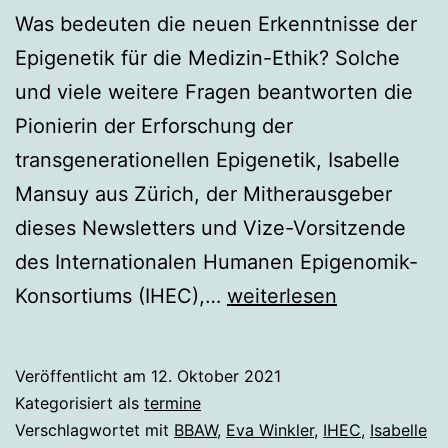
Was bedeuten die neuen Erkenntnisse der
Epigenetik für die Medizin-Ethik? Solche
und viele weitere Fragen beantworten die
Pionierin der Erforschung der
transgenerationellen Epigenetik, Isabelle
Mansuy aus Zürich, der Mitherausgeber
dieses Newsletters und Vize-Vorsitzende
des Internationalen Humanen Epigenomik-
Berlin,
Konsortiums (IHEC),…
weiterlesen
18.11.2021,
18:30
Veröffentlicht am
12. Oktober 2021
bis
Kategorisiert als
termine
20:00
Verschlagwortet mit
BBAW
,
Eva Winkler
,
IHEC
,
Isabelle