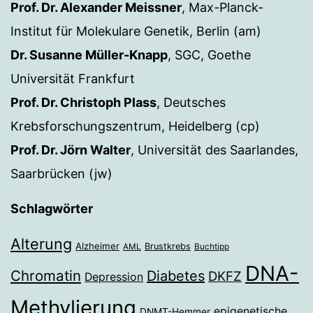
Prof. Dr. Alexander Meissner
, Max-Planck-
Institut für Molekulare Genetik, Berlin (am)
Dr. Susanne Müller-Knapp
, SGC, Goethe
Universität Frankfurt
Prof. Dr. Christoph Plass
, Deutsches
Krebsforschungszentrum, Heidelberg (cp)
Prof. Dr. Jörn Walter
, Universität des Saarlandes,
Saarbrücken (jw)
Schlagwörter
Alterung
Alzheimer
Brustkrebs
AML
Buchtipp
DNA-
Chromatin
Diabetes
DKFZ
Depression
Methylierung
epigenetische
DNMT-Hemmer