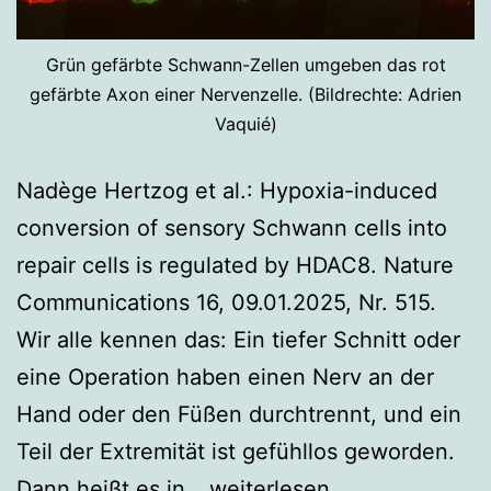
Grün gefärbte Schwann-Zellen umgeben das rot
gefärbte Axon einer Nervenzelle. (Bildrechte: Adrien
Vaquié)
Nadège Hertzog et al.: Hypoxia-induced
conversion of sensory Schwann cells into
repair cells is regulated by HDAC8. Nature
Communications 16, 09.01.2025, Nr. 515.
Wir alle kennen das: Ein tiefer Schnitt oder
eine Operation haben einen Nerv an der
Hand oder den Füßen durchtrennt, und ein
Teil der Extremität ist gefühllos geworden.
Wenn
Dann heißt es in…
weiterlesen