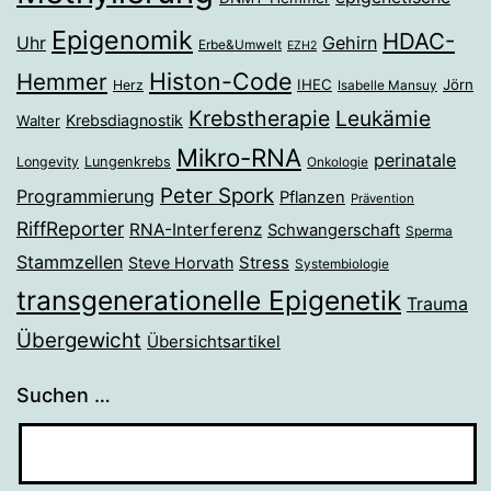
Epigenomik
HDAC-
Gehirn
Uhr
Erbe&Umwelt
EZH2
Histon-Code
Hemmer
IHEC
Jörn
Herz
Isabelle Mansuy
Krebstherapie
Leukämie
Krebsdiagnostik
Walter
Mikro-RNA
perinatale
Longevity
Lungenkrebs
Onkologie
Peter Spork
Programmierung
Pflanzen
Prävention
RiffReporter
RNA-Interferenz
Schwangerschaft
Sperma
Stammzellen
Stress
Steve Horvath
Systembiologie
transgenerationelle Epigenetik
Trauma
Übergewicht
Übersichtsartikel
Suchen …