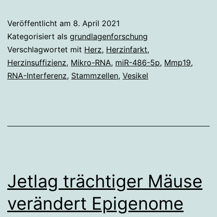
RNA
lässt
Veröffentlicht am
8. April 2021
neue
Kategorisiert als
grundlagenforschung
Herzgefäße
Verschlagwortet mit
Herz
,
Herzinfarkt
,
Herzinsuffizienz
,
Mikro-RNA
,
miR-486-5p
,
Mmp19
,
sprießen
RNA-Interferenz
,
Stammzellen
,
Vesikel
Jetlag trächtiger Mäuse
verändert Epigenome