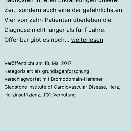
häufigsten inneren Erkrankungen unserer
Zeit, sondern auch eine der gefährlichsten.
Vier von zehn Patienten überleben die
Diagnose nicht länger als fünf Jahre.
Neuartiges
Offenbar gibt es noch…
weiterlesen
Mittel
bekämpft
Veröffentlicht am
18. Mai 2017
Herzschwäche
Kategorisiert als
grundlagenforschung
Verschlagwortet mit
Bromodomain-Hemmer
,
Gladstone Institute of Cardiovascular Disease
,
Herz
,
Herzinsuffizienz
,
JQ1
,
Verhütung