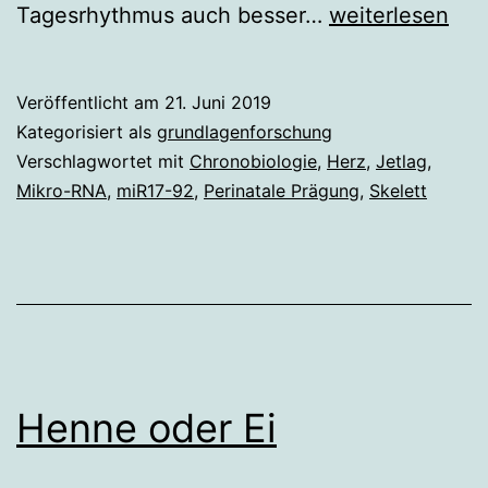
Jetlag
Tagesrhythmus auch besser…
weiterlesen
trächtiger
Mäuse
Veröffentlicht am
21. Juni 2019
verändert
Kategorisiert als
grundlagenforschung
Epigenome
Verschlagwortet mit
Chronobiologie
,
Herz
,
Jetlag
,
Mikro-RNA
,
miR17-92
,
Perinatale Prägung
,
Skelett
der
Nachkommen
Henne oder Ei