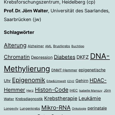
Krebsforschungszentrum, Heidelberg (cp)
Prof. Dr. Jörn Walter
, Universität des Saarlandes,
Saarbrücken (jw)
Schlagwörter
Alterung
Alzheimer
Brustkrebs
AML
Buchtipp
DNA-
Chromatin
Diabetes
DKFZ
Depression
Methylierung
epigenetische
DNMT-Hemmer
Epigenomik
HDAC-
Gehirn
Uhr
Erbe&Umwelt
EZH2
Histon-Code
Hemmer
IHEC
Jörn
Herz
Isabelle Mansuy
Krebstherapie
Leukämie
Krebsdiagnostik
Walter
Mikro-RNA
perinatale
Longevity
Lungenkrebs
Onkologie