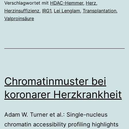
Verschlagwortet mit
HDAC-Hemmer
,
Herz
,
Herzinsuffizienz
,
IRG1
,
Lei Lenglam
,
Transplantation
,
Valproinsäure
Chromatinmuster bei
koronarer Herzkrankheit
Adam W. Turner et al.: Single-nucleus
chromatin accessibility profiling highlights