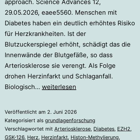
approach. Science Advances 12,
29.05.2026, eaee5560. Menschen mit
Diabetes haben ein deutlich erhöhtes Risiko
für Herzkrankheiten. Ist der
Blutzuckerspiegel erhöht, schädigt das die
Innenwände der Blutgefäße, so dass
Arteriosklerose sie verengt. Als Folge
drohen Herzinfarkt und Schlaganfall.
Epigenetisches
Biologisch…
weiterlesen
Medikament
könnte
Veröffentlicht am
2. Juni 2026
Herz
Kategorisiert als
grundlagenforschung
bei
Verschlagwortet mit
Arteriosklerose
,
Diabetes
,
EZH2
,
GSK-126
,
Herz
,
Herzinfarkt
,
Histon-Methylierung
,
Diabetes