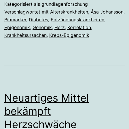
Kategorisiert als
grundlagenforschung
Verschlagwortet mit
Alterskrankheiten
,
Åsa Johansson
,
Biomarker
,
Diabetes
,
Entzündungskrankheiten
,
Epigenomik
,
Genomik
,
Herz
,
Korrelation
,
Krankheitsursachen
,
Krebs-Epigenomik
Neuartiges Mittel
bekämpft
Herzschwäche