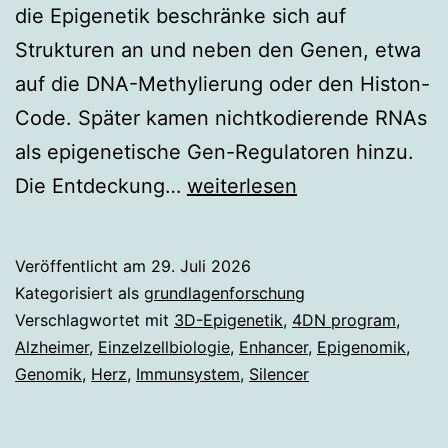
die Epigenetik beschränke sich auf
Strukturen an und neben den Genen, etwa
auf die DNA-Methylierung oder den Histon-
Code. Später kamen nichtkodierende RNAs
als epigenetische Gen-Regulatoren hinzu.
Epigenetik
Die Entdeckung…
weiterlesen
goes
4D
Veröffentlicht am
29. Juli 2026
Kategorisiert als
grundlagenforschung
Verschlagwortet mit
3D-Epigenetik
,
4DN program
,
Alzheimer
,
Einzelzellbiologie
,
Enhancer
,
Epigenomik
,
Genomik
,
Herz
,
Immunsystem
,
Silencer