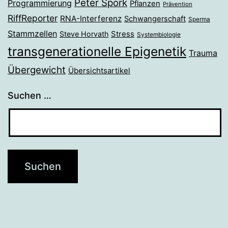
Peter Spork
Programmierung
Pflanzen
Prävention
RiffReporter
RNA-Interferenz
Schwangerschaft
Sperma
Stammzellen
Stress
Steve Horvath
Systembiologie
transgenerationelle Epigenetik
Trauma
Übergewicht
Übersichtsartikel
Suchen …