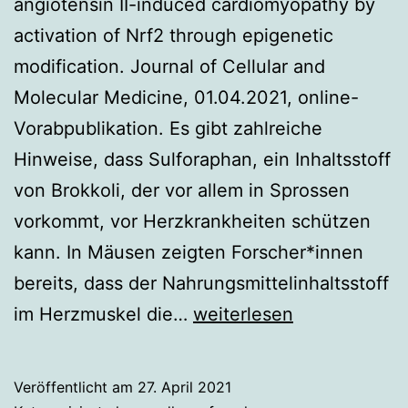
angiotensin II-induced cardiomyopathy by
activation of Nrf2 through epigenetic
modification. Journal of Cellular and
Molecular Medicine, 01.04.2021, online-
Vorabpublikation. Es gibt zahlreiche
Hinweise, dass Sulforaphan, ein Inhaltsstoff
von Brokkoli, der vor allem in Sprossen
vorkommt, vor Herzkrankheiten schützen
kann. In Mäusen zeigten Forscher*innen
bereits, dass der Nahrungsmittelinhaltsstoff
Wie
im Herzmuskel die…
weiterlesen
Brokkoli
das
Veröffentlicht am
27. April 2021
Herz