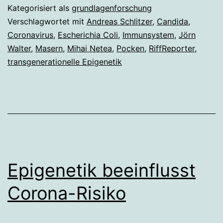
Im
Kategorisiert als
grundlagenforschung
Verschlagwortet mit
Andreas Schlitzer
,
Candida
,
Coronavirus
,
Escherichia Coli
,
Immunsystem
,
Jörn
Walter
,
Masern
,
Mihai Netea
,
Pocken
,
RiffReporter
,
transgenerationelle Epigenetik
Epigenetik beeinflusst
Corona-Risiko