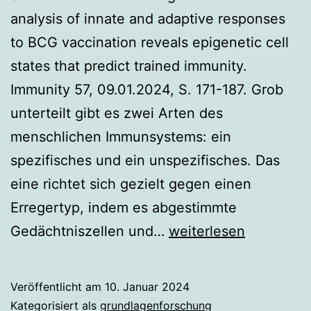
analysis of innate and adaptive responses
to BCG vaccination reveals epigenetic cell
states that predict trained immunity.
Immunity 57, 09.01.2024, S. 171-187. Grob
unterteilt gibt es zwei Arten des
menschlichen Immunsystems: ein
spezifisches und ein unspezifisches. Das
eine richtet sich gezielt gegen einen
Erregertyp, indem es abgestimmte
Epigenetische
Gedächtniszellen und…
weiterlesen
Signatur
des
Veröffentlicht am
10. Januar 2024
trainierten
Kategorisiert als
grundlagenforschung