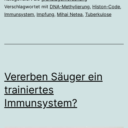
Immunsystem
Verschlagwortet mit
DNA-Methylierung
,
Histon-Code
,
Immunsystem
,
Impfung
,
Mihai Netea
,
Tuberkulose
Vererben Säuger ein
trainiertes
Immunsystem?