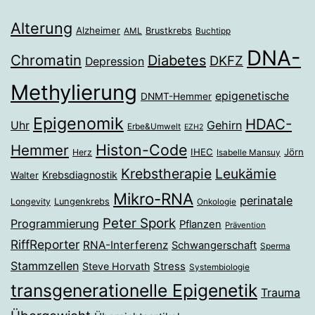
Alterung
Alzheimer
Brustkrebs
AML
Buchtipp
DNA-
Chromatin
Diabetes
DKFZ
Depression
Methylierung
epigenetische
DNMT-Hemmer
Epigenomik
HDAC-
Gehirn
Uhr
Erbe&Umwelt
EZH2
Histon-Code
Hemmer
IHEC
Jörn
Herz
Isabelle Mansuy
Krebstherapie
Leukämie
Krebsdiagnostik
Walter
Mikro-RNA
perinatale
Longevity
Lungenkrebs
Onkologie
Peter Spork
Programmierung
Pflanzen
Prävention
RiffReporter
RNA-Interferenz
Schwangerschaft
Sperma
Stammzellen
Stress
Steve Horvath
Systembiologie
transgenerationelle Epigenetik
Trauma