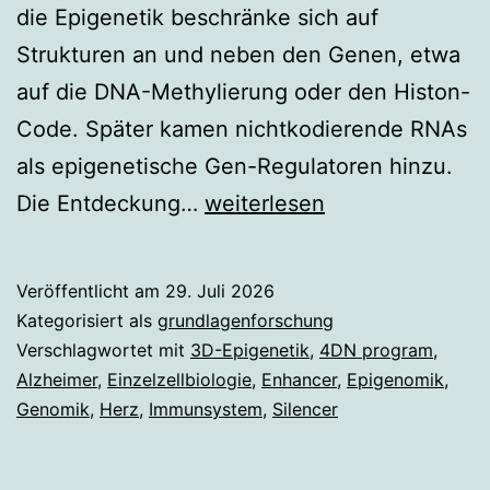
die Epigenetik beschränke sich auf
Strukturen an und neben den Genen, etwa
auf die DNA-Methylierung oder den Histon-
Code. Später kamen nichtkodierende RNAs
als epigenetische Gen-Regulatoren hinzu.
Epigenetik
Die Entdeckung…
weiterlesen
goes
4D
Veröffentlicht am
29. Juli 2026
Kategorisiert als
grundlagenforschung
Verschlagwortet mit
3D-Epigenetik
,
4DN program
,
Alzheimer
,
Einzelzellbiologie
,
Enhancer
,
Epigenomik
,
Genomik
,
Herz
,
Immunsystem
,
Silencer