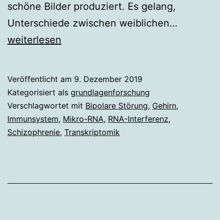
schöne Bilder produziert. Es gelang,
Mikro-
Unterschiede zwischen weiblichen…
RNA-
weiterlesen
Netzwerk
von
Veröffentlicht am
9. Dezember 2019
Gehirnze
Kategorisiert als
grundlagenforschung
und
Verschlagwortet mit
Bipolare Störung
,
Gehirn
,
Immunsystem
,
Mikro-RNA
,
RNA-Interferenz
,
Immunsy
Schizophrenie
,
Transkriptomik