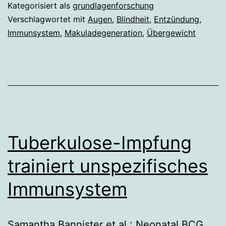
Makuladegeneration
Kategorisiert als
grundlagenforschung
führen
Verschlagwortet mit
Augen
,
Blindheit
,
Entzündung
,
Immunsystem
,
Makuladegeneration
,
Übergewicht
kann
Tuberkulose-Impfung
trainiert unspezifisches
Immunsystem
Samantha Bannister et al.: Neonatal BCG