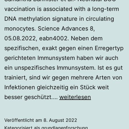
vaccination is associated with a long-term
DNA methylation signature in circulating
monocytes. Science Advances 8,
05.08.2022, eabn4002. Neben dem
spezifischen, exakt gegen einen Erregertyp
gerichteten Immunsystem haben wir auch
ein unspezifisches Immunsystem. Ist es gut
trainiert, sind wir gegen mehrere Arten von
Infektionen gleichzeitig ein Stück weit
Tuberkulose-
besser geschützt.…
weiterlesen
Impfung
trainiert
Veröffentlicht am
8. August 2022
unspezifisches
Kategorisiert als
grundlagenforschung