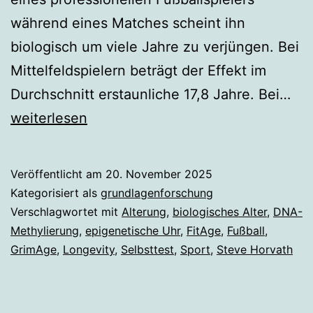
während eines Matches scheint ihn
biologisch um viele Jahre zu verjüngen. Bei
Mittelfeldspielern beträgt der Effekt im
Fuß
Durchschnitt erstaunliche 17,8 Jahre. Bei…
ma
weiterlesen
Pro
vie
Veröffentlicht am
20. November 2025
Jah
Kategorisiert als
grundlagenforschung
jün
Verschlagwortet mit
Alterung
,
biologisches Alter
,
DNA-
Methylierung
,
epigenetische Uhr
,
FitAge
,
Fußball
,
–
GrimAge
,
Longevity
,
Selbsttest
,
Sport
,
Steve Horvath
vo