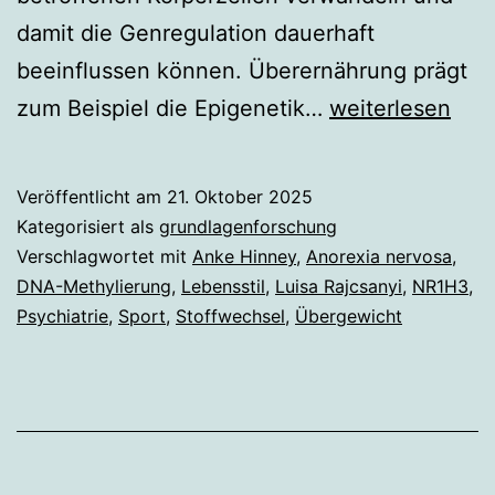
damit die Genregulation dauerhaft
beeinflussen können. Überernährung prägt
Epigenetik
zum Beispiel die Epigenetik…
weiterlesen
reagiert
nicht
Veröffentlicht am
21. Oktober 2025
auf
Kategorisiert als
grundlagenforschung
Gewichtszuna
Verschlagwortet mit
Anke Hinney
,
Anorexia nervosa
,
DNA-Methylierung
,
Lebensstil
,
Luisa Rajcsanyi
,
NR1H3
,
Psychiatrie
,
Sport
,
Stoffwechsel
,
Übergewicht