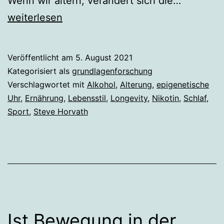
Lebenssti
Wenn wir altern, verändert sich die…
beeinflus
weiterlesen
Alterung
Veröffentlicht am
5. August 2021
Kategorisiert als
grundlagenforschung
Verschlagwortet mit
Alkohol
,
Alterung
,
epigenetische
Uhr
,
Ernährung
,
Lebensstil
,
Longevity
,
Nikotin
,
Schlaf
,
Sport
,
Steve Horvath
Ist Bewegung in der