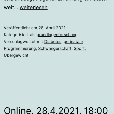
Ist
weit…
weiterlesen
Bewegung
in
Veröffentlicht am
28. April 2021
der
Kategorisiert als
grundlagenforschung
Schwangerschaft
Verschlagwortet mit
Diabetes
,
perinatale
Programmierung
,
Schwangerschaft
,
Sport
,
besonders
Übergewicht
wichtig?
Online, 28.4.2021, 18:00