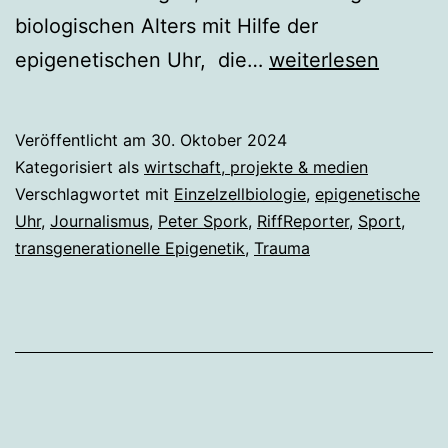
biologischen Alters mit Hilfe der
Neues
epigenetischen Uhr, die…
weiterlesen
Portal
mit
Veröffentlicht am
30. Oktober 2024
Berichten
Kategorisiert als
wirtschaft, projekte & medien
zur
Verschlagwortet mit
Einzelzellbiologie
,
epigenetische
Uhr
,
Journalismus
,
Peter Spork
,
RiffReporter
,
Sport
,
Epigenetik
transgenerationelle Epigenetik
,
Trauma