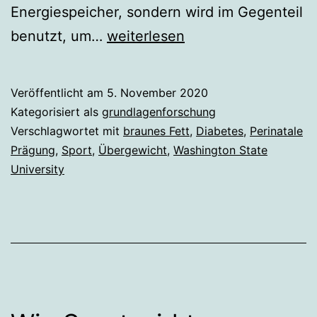
Energiespeicher, sondern wird im Gegenteil
Sportliche
benutzt, um…
weiterlesen
Mäuse
sorgen
Veröffentlicht am
5. November 2020
für
Kategorisiert als
grundlagenforschung
braunes
Verschlagwortet mit
braunes Fett
,
Diabetes
,
Perinatale
Prägung
,
Sport
,
Übergewicht
,
Washington State
Fett
University
beim
Nachwuchs