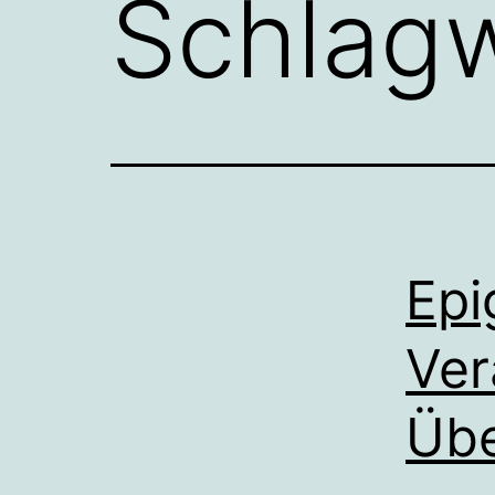
Schlag
Epi
Ver
Übe