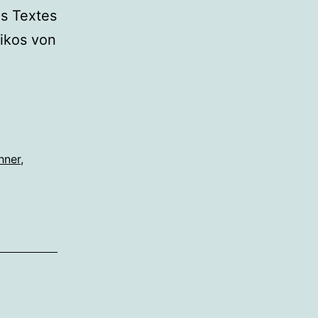
s Textes
sikos von
hner
,