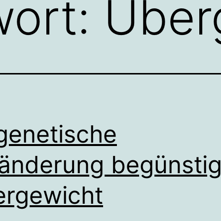
wort:
Über
genetische
änderung begünstig
rgewicht