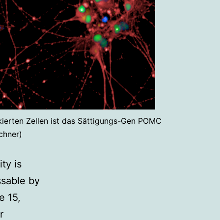
kierten Zellen ist das Sättigungs-Gen POMC
echner)
ty is
ssable by
e 15,
r