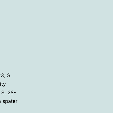
3, S.
ity
 S. 28-
n später