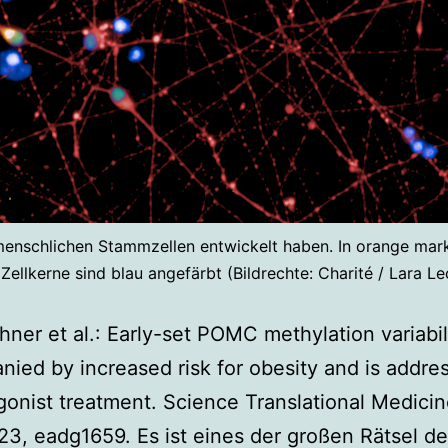
s menschlichen Stammzellen entwickelt haben. In orange mar
 Zellkerne sind blau angefärbt (Bildrechte: Charité / Lara L
hner et al.: Early-set POMC methylation variabili
ied by increased risk for obesity and is addre
nist treatment. Science Translational Medicin
23, eadg1659. Es ist eines der großen Rätsel de