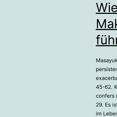
Wie
Mak
füh
Masayuki
persiste
exacerba
45-62. K
confers
29. Es i
im Leben