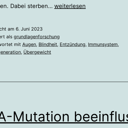
Wie
n. Dabei sterben…
weiterlesen
Übergewicht
zu
icht am
6. Juni 2023
Makuladegeneration
ert als
grundlagenforschung
führen
wortet mit
Augen
,
Blindheit
,
Entzündung
,
Immunsystem
,
eneration
,
Übergewicht
kann
-Mutation beeinflu