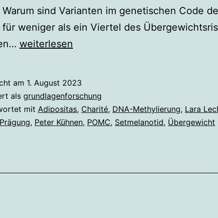
: Warum sind Varianten im genetischen Code de
für weniger als ein Viertel des Übergewichtsri
Epigenetische
en…
weiterlesen
Veränderung
begünstigt
icht am
1. August 2023
Übergewicht
ert als
grundlagenforschung
wortet mit
Adipositas
,
Charité
,
DNA-Methylierung
,
Lara Lec
 Prägung
,
Peter Kühnen
,
POMC
,
Setmelanotid
,
Übergewicht