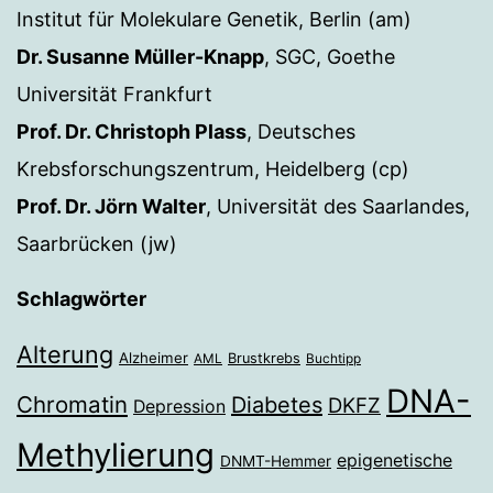
Institut für Molekulare Genetik, Berlin (am)
Dr. Susanne Müller-Knapp
, SGC, Goethe
Universität Frankfurt
Prof. Dr. Christoph Plass
, Deutsches
Krebsforschungszentrum, Heidelberg (cp)
Prof. Dr. Jörn Walter
, Universität des Saarlandes,
Saarbrücken (jw)
Schlagwörter
Alterung
Alzheimer
Brustkrebs
AML
Buchtipp
DNA-
Chromatin
Diabetes
DKFZ
Depression
Methylierung
epigenetische
DNMT-Hemmer