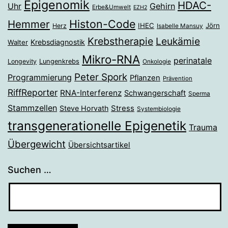
Epigenomik
HDAC-
Gehirn
Uhr
Erbe&Umwelt
EZH2
Histon-Code
Hemmer
IHEC
Jörn
Herz
Isabelle Mansuy
Krebstherapie
Leukämie
Krebsdiagnostik
Walter
Mikro-RNA
perinatale
Longevity
Lungenkrebs
Onkologie
Peter Spork
Programmierung
Pflanzen
Prävention
RiffReporter
RNA-Interferenz
Schwangerschaft
Sperma
Stammzellen
Stress
Steve Horvath
Systembiologie
transgenerationelle Epigenetik
Trauma
Übergewicht
Übersichtsartikel
Suchen …