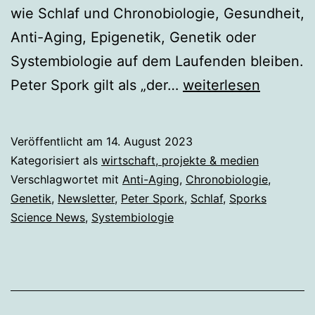
wie Schlaf und Chronobiologie, Gesundheit,
Anti-Aging, Epigenetik, Genetik oder
Systembiologie auf dem Laufenden bleiben.
In
Peter Spork gilt als „der…
weiterlesen
eigener
Sache:
Veröffentlicht am
14. August 2023
Wie
Kategorisiert als
wirtschaft, projekte & medien
Sie
Verschlagwortet mit
Anti-Aging
,
Chronobiologie
,
Genetik
,
Newsletter
,
Peter Spork
,
Schlaf
,
Sporks
die
Science News
,
Systembiologie
Epigenetik-
News
abonnieren
können