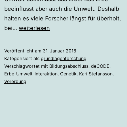
beeinflusst aber auch die Umwelt. Deshalb
halten es viele Forscher längst für überholt,
Gene
bei…
weiterlesen
wirken
sogar,
Veröffentlicht am
31. Januar 2018
wenn
Kategorisiert als
grundlagenforschung
sie
Verschlagwortet mit
Bildungsabschluss
,
deCODE
,
Erbe-Umwelt-Interaktion
,
Genetik
,
Kari Stefansson
,
nicht
Vererbung
vererbt
werden