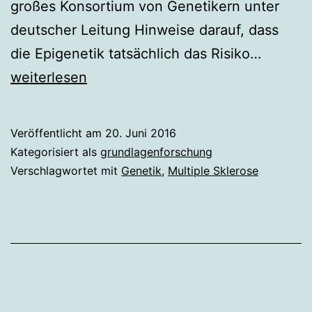
großes Konsortium von Genetikern unter
deutscher Leitung Hinweise darauf, dass
Ist
die Epigenetik tatsächlich das Risiko…
Multipl
weiterlesen
Skleros
auch
Veröffentlicht am
20. Juni 2016
eine
Kategorisiert als
grundlagenforschung
epigene
Verschlagwortet mit
Genetik
,
Multiple Sklerose
Krankhe