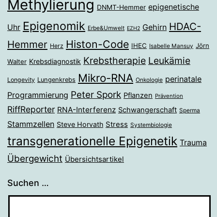
Methylierung
epigenetische
DNMT-Hemmer
Epigenomik
HDAC-
Gehirn
Uhr
Erbe&Umwelt
EZH2
Histon-Code
Hemmer
IHEC
Jörn
Herz
Isabelle Mansuy
Krebstherapie
Leukämie
Krebsdiagnostik
Walter
Mikro-RNA
perinatale
Longevity
Lungenkrebs
Onkologie
Peter Spork
Programmierung
Pflanzen
Prävention
RiffReporter
RNA-Interferenz
Schwangerschaft
Sperma
Stammzellen
Stress
Steve Horvath
Systembiologie
transgenerationelle Epigenetik
Trauma
Übergewicht
Übersichtsartikel
Suchen …