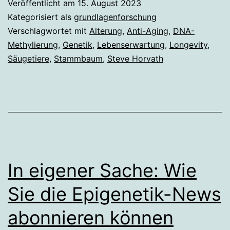
Veröffentlicht am
15. August 2023
Säugetiere
Kategorisiert als
grundlagenforschung
hilft
Verschlagwortet mit
Alterung
,
Anti-Aging
,
DNA-
Methylierung
,
Genetik
,
Lebenserwartung
,
Longevity
,
Anti-
Säugetiere
,
Stammbaum
,
Steve Horvath
Aging-
Medizin
In eigener Sache: Wie
Sie die Epigenetik-News
abonnieren können