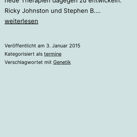
neue Therapien dagegen zu entwickeln.
Lucca,
Ricky Johnston und Stephen B.…
12.
weiterlesen
bis
17.04.2015:
Veröffentlicht am
3. Januar 2015
Genetik
Kategorisiert als
termine
und
Verschlagwortet mit
Genetik
Epigenetik
in
Krebs