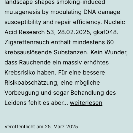
landscape shapes smoking-induced
mutagenesis by modulating DNA damage
susceptibility and repair efficiency. Nucleic
Acid Research 53, 28.02.2025, gkaf048.
Zigarettenrauch enthält mindestens 60
krebsauslösende Substanzen. Kein Wunder,
dass Rauchende ein massiv erhöhtes
Krebsrisiko haben. Für eine bessere
Risikoabschätzung, eine mögliche
Vorbeugung und sogar Behandlung des
Epigenetik
Leidens fehlt es aber…
weiterlesen
bestimmt,
wo
Veröffentlicht am
25. März 2025
das