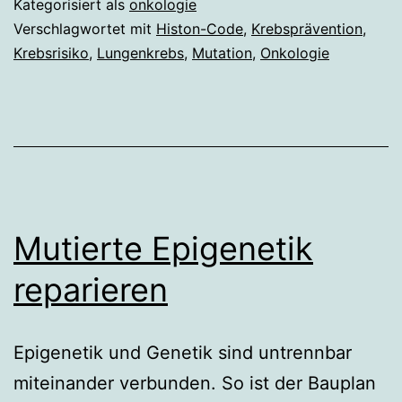
Kategorisiert als
onkologie
Rauchen
Verschlagwortet mit
Histon-Code
,
Krebsprävention
,
Krebsrisiko
,
Lungenkrebs
,
Mutation
,
Onkologie
Krebs
auslöst
Mutierte Epigenetik
reparieren
Epigenetik und Genetik sind untrennbar
miteinander verbunden. So ist der Bauplan