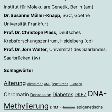
Institut für Molekulare Genetik, Berlin (am)
Dr. Susanne Müller-Knapp
, SGC, Goethe
Universität Frankfurt
Prof. Dr. Christoph Plass
, Deutsches
Krebsforschungszentrum, Heidelberg (cp)
Prof. Dr. Jörn Walter
, Universität des Saarlandes,
Saarbrücken (jw)
Schlagwörter
Alterung
Alzheimer
Brustkrebs
AML
Buchtipp
DNA-
Chromatin
Diabetes
DKFZ
Depression
Methylierung
epigenetische
DNMT-Hemmer