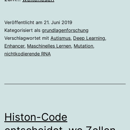
maschinellem
Lernen
Veröffentlicht am
21. Juni 2019
neue
Kategorisiert als
grundlagenforschung
Auslöser
Verschlagwortet mit
Autismus
,
Deep Learning
,
Enhancer
,
Maschinelles Lernen
,
Mutation
,
von
nichtkodierende RNA
Autismus
aufgespürt
Histon-Code