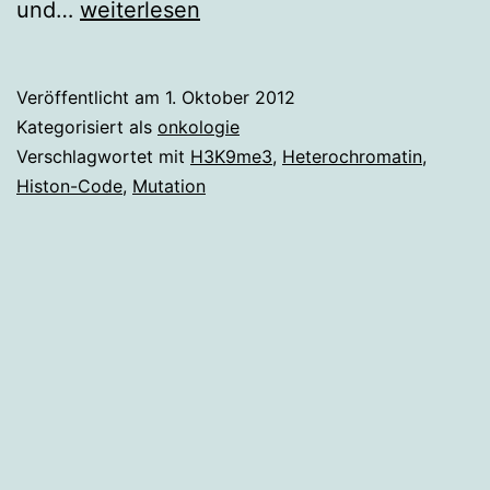
Histon-
und…
weiterlesen
Code
entscheidet,
Veröffentlicht am
1. Oktober 2012
wo
Kategorisiert als
onkologie
Zellen
Verschlagwortet mit
H3K9me3
,
Heterochromatin
,
Histon-Code
,
Mutation
mutieren