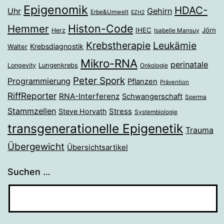
Epigenomik
HDAC-
Gehirn
Uhr
Erbe&Umwelt
EZH2
Histon-Code
Hemmer
IHEC
Jörn
Herz
Isabelle Mansuy
Krebstherapie
Leukämie
Krebsdiagnostik
Walter
Mikro-RNA
perinatale
Longevity
Lungenkrebs
Onkologie
Peter Spork
Programmierung
Pflanzen
Prävention
RiffReporter
RNA-Interferenz
Schwangerschaft
Sperma
Stammzellen
Stress
Steve Horvath
Systembiologie
transgenerationelle Epigenetik
Trauma
Übergewicht
Übersichtsartikel
Suchen …