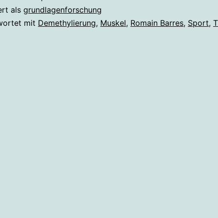
in
ert als
grundlagenforschung
nur
wortet mit
Demethylierung
,
Muskel
,
Romain Barres
,
Sport
,
T
20
Minuten