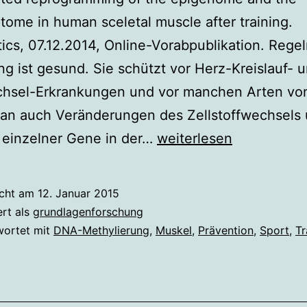
ptome in human sceletal muscle after training.
ics, 07.12.2014, Online-Vorabpublikation. Rege
 ist gesund. Sie schützt vor Herz-Kreislauf- 
chsel-Erkrankungen und vor manchen Arten von
ran auch Veränderungen des Zellstoffwechsels 
Wie
t einzelner Gene in der…
weiterlesen
Sport
die
icht am
12. Januar 2015
Zellen
ert als
grundlagenforschung
verändert
wortet mit
DNA-Methylierung
,
Muskel
,
Prävention
,
Sport
,
Tr