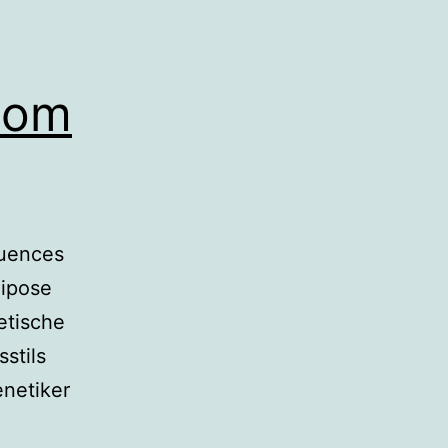
nom
luences
dipose
etische
stils
enetiker