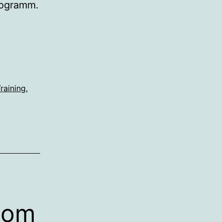
rogramm.
raining
,
nom