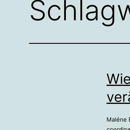
Schlag
Wie
ver
Maléne E
coordin