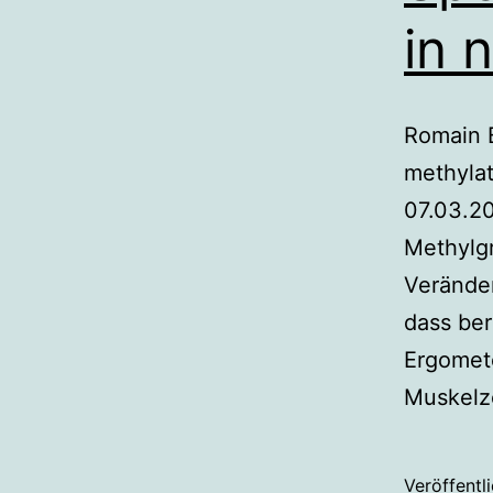
in 
Romain B
methylat
07.03.20
Methylgr
Verände
dass ber
Ergomet
Muskelze
Veröffentl