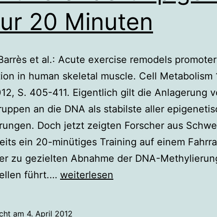
nur 20 Minuten
arrès et al.: Acute exercise remodels promoter
ion in human skeletal muscle. Cell Metabolism 
12, S. 405-411. Eigentlich gilt die Anlagerung 
uppen an die DNA als stabilste aller epigeneti
rungen. Doch jetzt zeigten Forscher aus Schw
eits ein 20-minütiges Training auf einem Fahrr
er zu gezielten Abnahme der DNA-Methylierung
Sport
llen führt.…
weiterlesen
verändert
Epigenom
icht am
4. April 2012