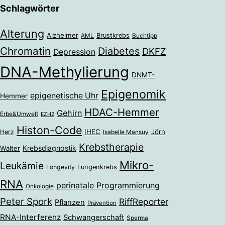
Schlagwörter
Alterung
Alzheimer
Brustkrebs
AML
Buchtipp
Chromatin
Diabetes
DKFZ
Depression
DNA-Methylierung
DNMT-
Epigenomik
epigenetische Uhr
Hemmer
HDAC-Hemmer
Gehirn
Erbe&Umwelt
EZH2
Histon-Code
IHEC
Jörn
Herz
Isabelle Mansuy
Krebstherapie
Krebsdiagnostik
Walter
Mikro-
Leukämie
Longevity
Lungenkrebs
RNA
perinatale Programmierung
Onkologie
Peter Spork
RiffReporter
Pflanzen
Prävention
RNA-Interferenz
Schwangerschaft
Sperma