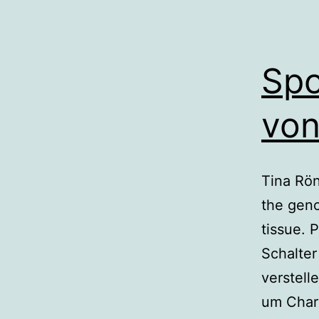
Spo
von
Tina Rön
the gen
tissue. 
Schalter
verstell
um Char