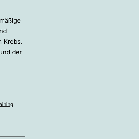
lmäßige
und
 Krebs.
und der
aining