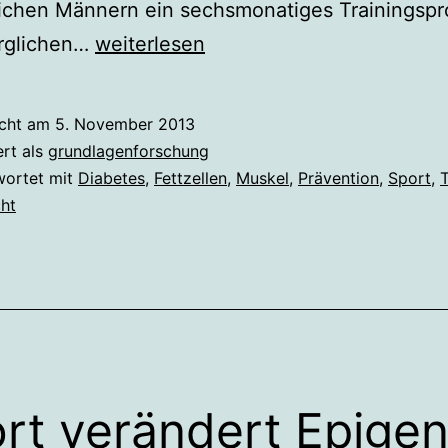
lichen Männern ein sechsmonatiges Trainingsp
Sport
rglichen…
weiterlesen
verändert
Epigenom
icht am
5. November 2013
von
ert als
grundlagenforschung
Fettzellen
wortet mit
Diabetes
,
Fettzellen
,
Muskel
,
Prävention
,
Sport
,
T
ht
rt verändert Epige