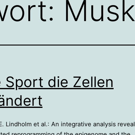
wort:
Musk
 Sport die Zellen
ändert
. Lindholm et al.: An integrative analysis revea
ated reprogramming of the epigenome and the