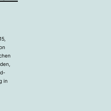
15,
von
schen
eden,
ad-
 in