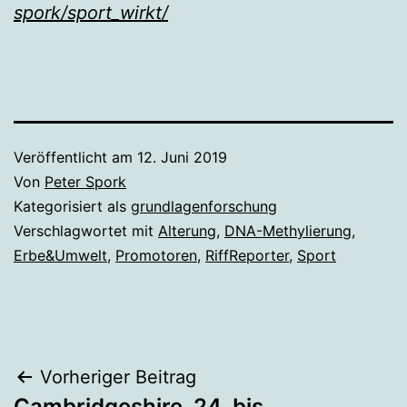
spork/sport_wirkt/
Veröffentlicht am
12. Juni 2019
Von
Peter Spork
Kategorisiert als
grundlagenforschung
Verschlagwortet mit
Alterung
,
DNA-Methylierung
,
Erbe&Umwelt
,
Promotoren
,
RiffReporter
,
Sport
Beitragsnavigation
Vorheriger Beitrag
Cambridgeshire, 24. bis