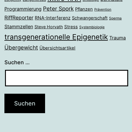
Peter Spork
Programmierung
Pflanzen
Prävention
RiffReporter
RNA-Interferenz
Schwangerschaft
Sperma
Stammzellen
Stress
Steve Horvath
Systembiologie
transgenerationelle Epigenetik
Trauma
Übergewicht
Übersichtsartikel
Suchen …