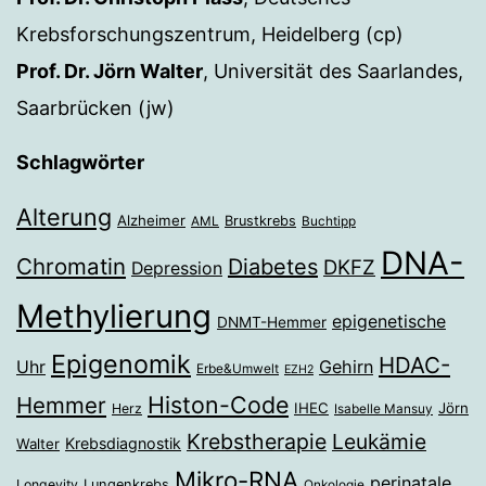
Krebsforschungszentrum, Heidelberg (cp)
Prof. Dr. Jörn Walter
, Universität des Saarlandes,
Saarbrücken (jw)
Schlagwörter
Alterung
Alzheimer
Brustkrebs
AML
Buchtipp
DNA-
Chromatin
Diabetes
DKFZ
Depression
Methylierung
epigenetische
DNMT-Hemmer
Epigenomik
HDAC-
Gehirn
Uhr
Erbe&Umwelt
EZH2
Histon-Code
Hemmer
IHEC
Jörn
Herz
Isabelle Mansuy
Krebstherapie
Leukämie
Krebsdiagnostik
Walter
Mikro-RNA
perinatale
Longevity
Lungenkrebs
Onkologie