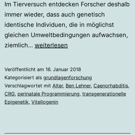
Im Tierversuch entdecken Forscher deshalb
immer wieder, dass auch genetisch
identische Individuen, die in möglichst
gleichen Umweltbedingungen aufwachsen,
Das
ziemlich…
weiterlesen
Alter
zählt
Veröffentlicht am
16. Januar 2018
Kategorisiert als
grundlagenforschung
Verschlagwortet mit
Alter
,
Ben Lehner
,
Caenorhabditis
,
CRG
,
perinatale Programmierung
,
transgenerationelle
Epigenetik
,
Vitellogenin