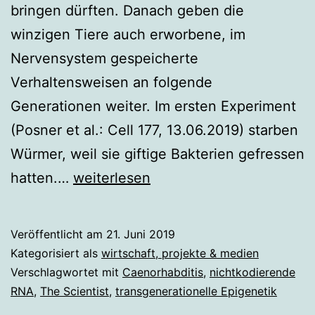
bringen dürften. Danach geben die
winzigen Tiere auch erworbene, im
Nervensystem gespeicherte
Verhaltensweisen an folgende
Generationen weiter. Im ersten Experiment
(Posner et al.: Cell 177, 13.06.2019) starben
Würmer, weil sie giftige Bakterien gefressen
Würmer
hatten.…
weiterlesen
vererben
ihr
Veröffentlicht am
21. Juni 2019
Verhalten
Kategorisiert als
wirtschaft, projekte & medien
Verschlagwortet mit
Caenorhabditis
,
nichtkodierende
RNA
,
The Scientist
,
transgenerationelle Epigenetik