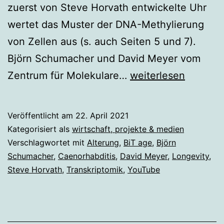
zuerst von Steve Horvath entwickelte Uhr
wertet das Muster der DNA-Methylierung
von Zellen aus (s. auch Seiten 5 und 7).
Björn Schumacher und David Meyer vom
Video
Zentrum für Molekulare…
weiterlesen
zu
neuer
Veröffentlicht am
22. April 2021
molekularbiologisch
Kategorisiert als
wirtschaft, projekte & medien
Alters-
Verschlagwortet mit
Alterung
,
BiT age
,
Björn
Schumacher
,
Caenorhabditis
,
David Meyer
,
Longevity
,
Uhr
Steve Horvath
,
Transkriptomik
,
YouTube