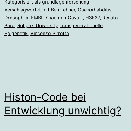
Kategorisiert als
grundlagenforschung
doch!
Verschlagwortet mit
Ben Lehner
,
Caenorhabditis
,
Drosophila
,
EMBL
,
Giacomo Cavalli
,
H3K27
,
Renato
Paro
,
Rutgers University
,
transgenerationelle
Epigenetik
,
Vincenzo Pirrotta
Histon-Code bei
Entwicklung unwichtig?