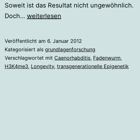
Soweit ist das Resultat nicht ungewöhnlich.
Epigenetisch
Doch…
weiterlesen
vererbte
Langlebigkeit
Veröffentlicht am
6. Januar 2012
Kategorisiert als
grundlagenforschung
Verschlagwortet mit
Caenorhabditis
,
Fadenwurm
,
H3K4me3
,
Longevity
,
transgenerationelle Epigenetik