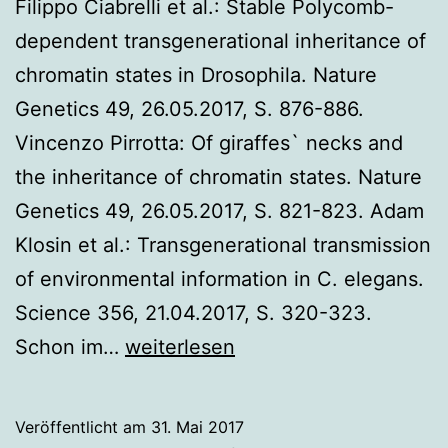
Filippo Ciabrelli et al.: Stable Polycomb-
dependent transgenerational inheritance of
chromatin states in Drosophila. Nature
Genetics 49, 26.05.2017, S. 876-886.
Vincenzo Pirrotta: Of giraffes` necks and
the inheritance of chromatin states. Nature
Genetics 49, 26.05.2017, S. 821-823. Adam
Klosin et al.: Transgenerational transmission
of environmental information in C. elegans.
Science 356, 21.04.2017, S. 320-323.
Und
Schon im…
weiterlesen
es
vererbt
Veröffentlicht am
31. Mai 2017
sich