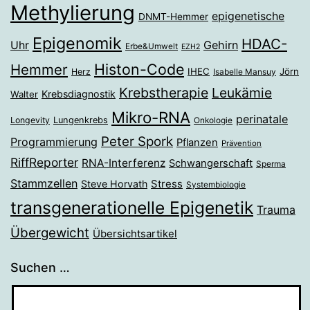
Methylierung
epigenetische
DNMT-Hemmer
Epigenomik
HDAC-
Gehirn
Uhr
Erbe&Umwelt
EZH2
Histon-Code
Hemmer
IHEC
Jörn
Herz
Isabelle Mansuy
Krebstherapie
Leukämie
Krebsdiagnostik
Walter
Mikro-RNA
perinatale
Longevity
Lungenkrebs
Onkologie
Peter Spork
Programmierung
Pflanzen
Prävention
RiffReporter
RNA-Interferenz
Schwangerschaft
Sperma
Stammzellen
Stress
Steve Horvath
Systembiologie
transgenerationelle Epigenetik
Trauma
Übergewicht
Übersichtsartikel
Suchen …