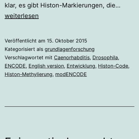
Histon
klar, es gibt Histon-Markierungen, die…
Code
weiterlesen
bei
Entwi
Veröffentlicht am
15. Oktober 2015
unwic
Kategorisiert als
grundlagenforschung
Verschlagwortet mit
Caenorhabditis
,
Drosophila
,
ENCODE
,
English version
,
Entwicklung
,
Histon-Code
,
Histon-Methylierung
,
modENCODE