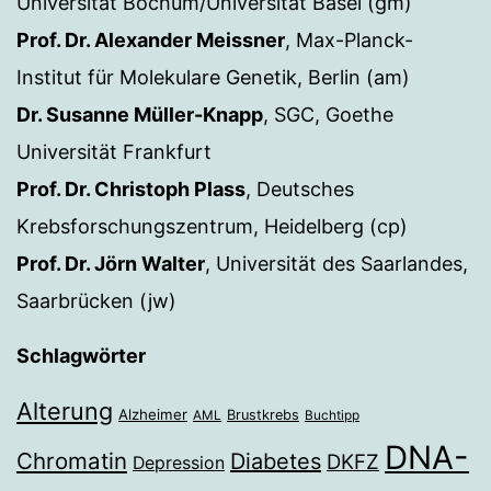
Universität Bochum/Universität Basel (gm)
Prof. Dr. Alexander Meissner
, Max-Planck-
Institut für Molekulare Genetik, Berlin (am)
Dr. Susanne Müller-Knapp
, SGC, Goethe
Universität Frankfurt
Prof. Dr. Christoph Plass
, Deutsches
Krebsforschungszentrum, Heidelberg (cp)
Prof. Dr. Jörn Walter
, Universität des Saarlandes,
Saarbrücken (jw)
Schlagwörter
Alterung
Alzheimer
Brustkrebs
AML
Buchtipp
DNA-
Chromatin
Diabetes
DKFZ
Depression