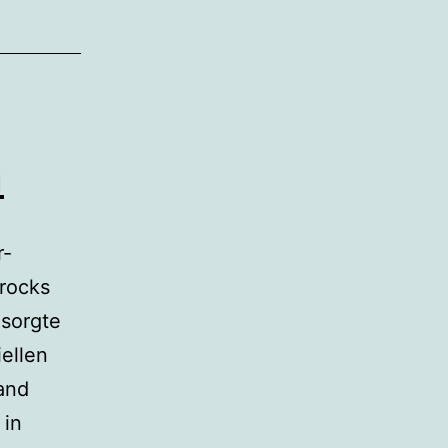
m
r-
rocks
sorgte
ellen
and
 in