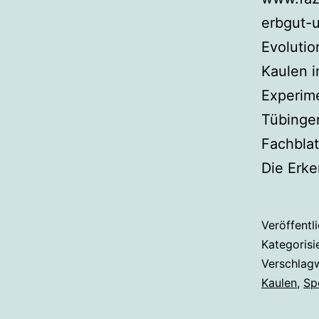
erbgut-
Evolutio
Kaulen i
Experime
Tübinger
Fachblat
Die Erke
Veröffentl
Kategorisi
Verschlag
Kaulen
,
Sp