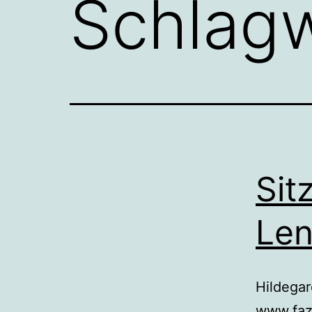
Schlag
Sit
Len
Hildegar
www.faz.