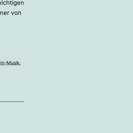
wichtigen
iner von
om-Musik
,