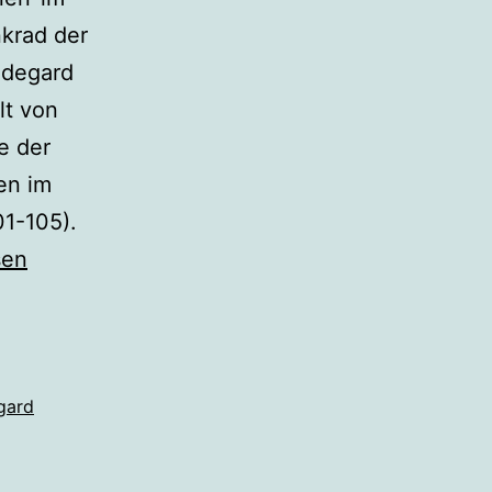
krad der
ildegard
lt von
e der
en im
01-105).
sen
ik
gard
“?