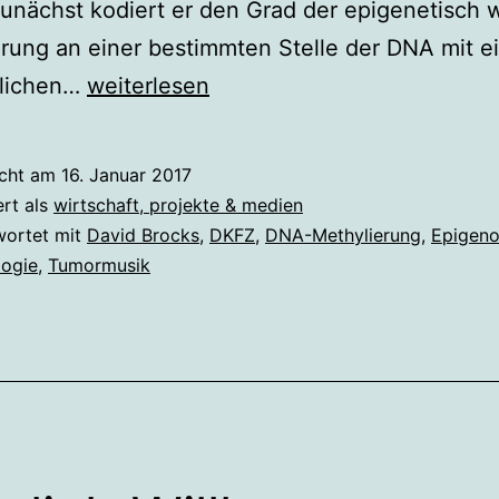
unächst kodiert er den Grad der epigenetisch 
rung an einer bestimmten Stelle der DNA mit e
Das
lichen…
weiterlesen
vertonte
Epigenom
icht am
16. Januar 2017
ert als
wirtschaft, projekte & medien
wortet mit
David Brocks
,
DKFZ
,
DNA-Methylierung
,
Epigen
ogie
,
Tumormusik