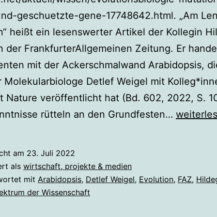
und-geschuetzte-gene-17748642.html. „Am Len
n“ heißt ein lesenswerter Artikel der Kollegin H
n der FrankfurterAllgemeinen Zeitung. Er hande
nten mit der Ackerschmalwand Arabidopsis, di
 Molekularbiologe Detlef Weigel mit Kolleg*inn
t Nature veröffentlicht hat (Bd. 602, 2022, S. 1
Sitzt
nntnisse rütteln an den Grundfesten…
weiterle
Epigenet
„am
icht am
23. Juli 2022
Lenkrad
ert als
wirtschaft, projekte & medien
der
wortet mit
Arabidopsis
,
Detlef Weigel
,
Evolution
,
FAZ
,
Hilde
ektrum der Wissenschaft
Evolution