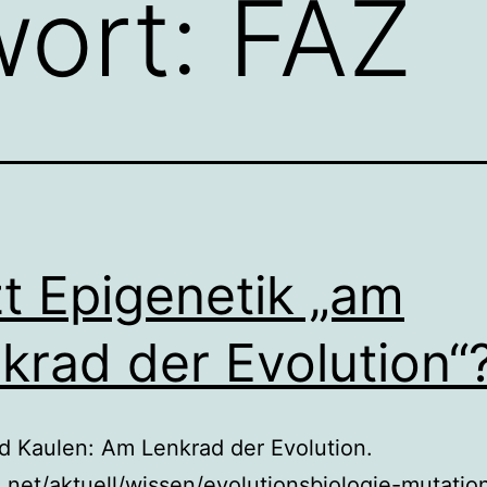
wort:
FAZ
zt Epigenetik „am
krad der Evolution“
d Kaulen: Am Lenkrad der Evolution.
net/aktuell/wissen/evolutionsbiologie-mutatio