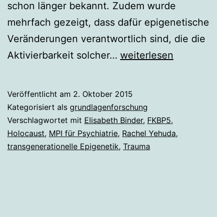
schon länger bekannt. Zudem wurde
mehrfach gezeigt, dass dafür epigenetische
Veränderungen verantwortlich sind, die die
Holocaust-
Aktivierbarkeit solcher…
weiterlesen
Überlebende
vererben
Veröffentlicht am
2. Oktober 2015
Trauma
Kategorisiert als
grundlagenforschung
Verschlagwortet mit
Elisabeth Binder
,
FKBP5
,
Holocaust
,
MPI für Psychiatrie
,
Rachel Yehuda
,
transgenerationelle Epigenetik
,
Trauma