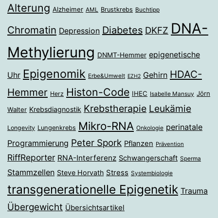
Alterung
Alzheimer
Brustkrebs
AML
Buchtipp
DNA-
Chromatin
Diabetes
DKFZ
Depression
Methylierung
epigenetische
DNMT-Hemmer
Epigenomik
HDAC-
Gehirn
Uhr
Erbe&Umwelt
EZH2
Histon-Code
Hemmer
IHEC
Jörn
Herz
Isabelle Mansuy
Krebstherapie
Leukämie
Krebsdiagnostik
Walter
Mikro-RNA
perinatale
Longevity
Lungenkrebs
Onkologie
Peter Spork
Programmierung
Pflanzen
Prävention
RiffReporter
RNA-Interferenz
Schwangerschaft
Sperma
Stammzellen
Stress
Steve Horvath
Systembiologie
transgenerationelle Epigenetik
Trauma
Übergewicht
Übersichtsartikel