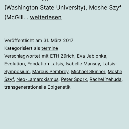
(Washington State University), Moshe Szyf
Zürich:
(McGill…
weiterlesen
28.
bis
Veröffentlicht am
31. März 2017
30.08.2017:
Kategorisiert als
termine
Transgenerationelle
Verschlagwortet mit
ETH Zürich
,
Eva Jablonka
,
Evolution
,
Fondation Latsis
,
Isabelle Mansuy
,
Latsis-
epigenetische
Symposium
,
Marcus Pembrey
,
Michael Skinner
,
Moshe
Vererbung
Szyf
,
Neo-Lamarckismus
,
Peter Spork
,
Rachel Yehuda
,
transgenerationelle Epigenetik