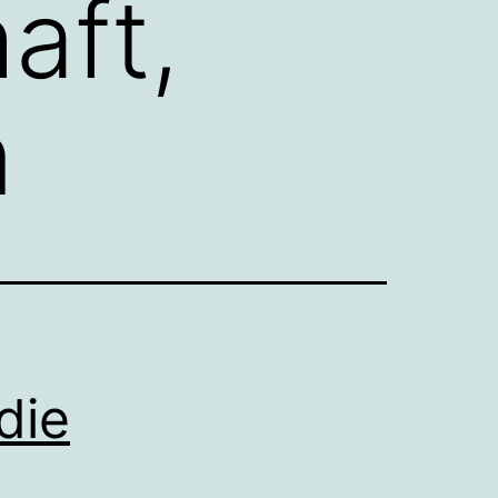
aft,
n
die