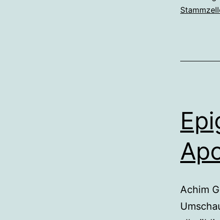
Stammzell
Epi
Ap
Achim G
Umschau 