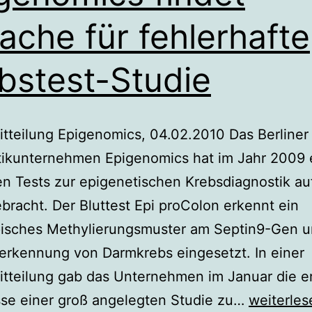
ache für fehlerhafte
bstest-Studie
tteilung Epigenomics, 04.02.2010 Das Berliner
tikunternehmen Epigenomics hat im Jahr 2009 
en Tests zur epigenetischen Krebsdiagnostik au
bracht. Der Bluttest Epi proColon erkennt ein
pisches Methylierungsmuster am Septin9-Gen u
erkennung von Darmkrebs eingesetzt. In einer
tteilung gab das Unternehmen im Januar die e
Epigenom
sse einer groß angelegten Studie zu…
weiterles