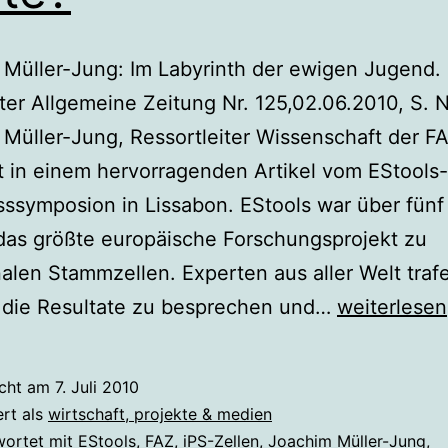
Müller-Jung: Im Labyrinth der ewigen Jugend.
ter Allgemeine Zeitung Nr. 125,02.06.2010, S. 
Müller-Jung, Ressortleiter Wissenschaft der F
t in einem hervorragenden Artikel vom EStools-
ssymposion in Lissabon. EStools war über fünf
das größte europäische Forschungsprojekt zu
len Stammzellen. Experten aus aller Welt traf
Welche
 die Resultate zu besprechen und…
weiterlesen
Stammzelle
ist
icht am
7. Juli 2010
die
ert als
wirtschaft, projekte & medien
beste?
wortet mit
EStools
,
FAZ
,
iPS-Zellen
,
Joachim Müller-Jung
,