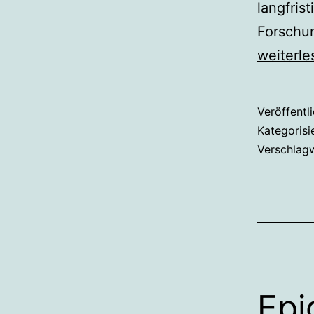
langfris
Forschu
weiterle
Veröffentl
Kategorisi
Verschlag
Epi