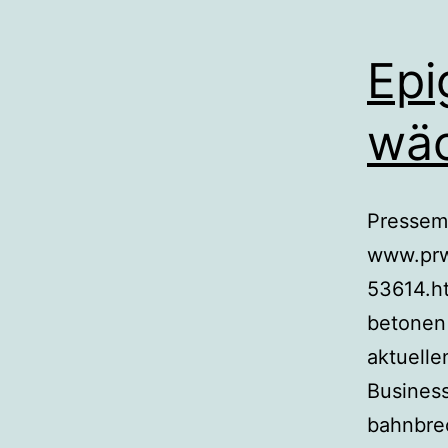
Epi
wä
Pressemi
www.prw
53614.ht
betonen 
aktuelle
Business
bahnbre