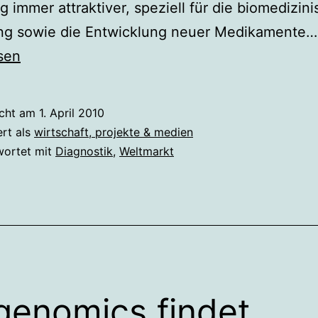
tig immer attraktiver, speziell für die biomedizin
ng sowie die Entwicklung neuer Medikamente…
sen
icht am
1. April 2010
ert als
wirtschaft, projekte & medien
wortet mit
Diagnostik
,
Weltmarkt
genomics findet