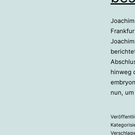
Joachim 
Frankfur
Joachim 
berichte
Abschlus
hinweg 
embryona
nun, um
Veröffentl
Kategorisi
Verschlag