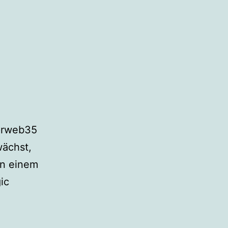
prweb35
wächst,
in einem
ic