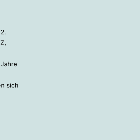
N2.
AZ,
 Jahre
en sich