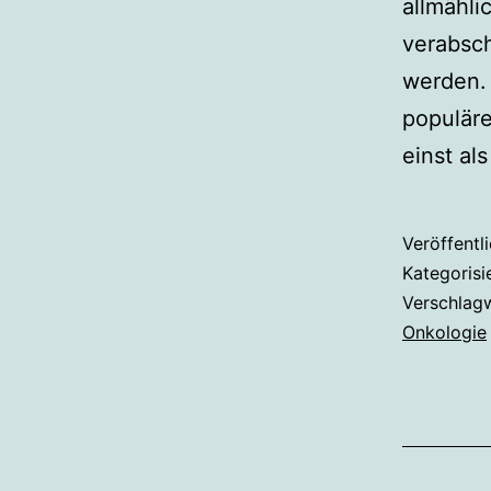
allmähli
verabsch
werden. 
populär
einst al
Veröffentl
Kategorisi
Verschlag
Onkologie