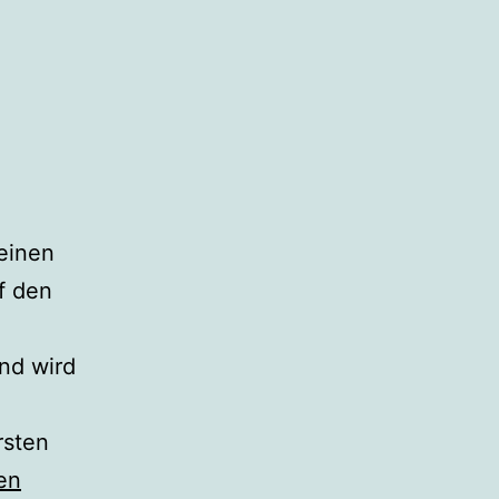
einen
f den
nd wird
rsten
ics
en