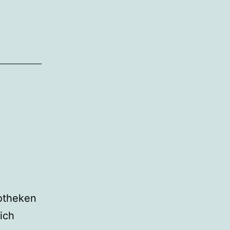
otheken
ich