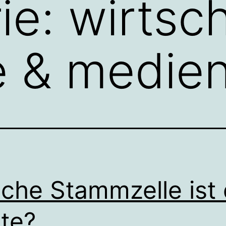
ie:
wirtsch
e & medie
che Stammzelle ist 
te?