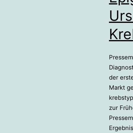
Urs
Kre
Pressemi
Diagnos
der erst
Markt ge
krebsty
zur Früh
Pressemi
Ergebni