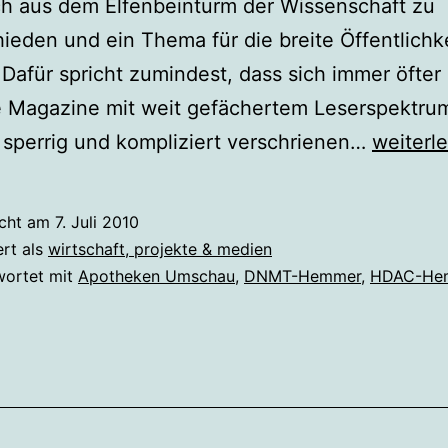
ch aus dem Elfenbeinturm der Wissenschaft zu
ieden und ein Thema für die breite Öffentlichk
Dafür spricht zumindest, dass sich immer öfter
e Magazine mit weit gefächertem Leserspektr
Epigene
s sperrig und kompliziert verschrienen…
weiterl
Thema
in
icht am
7. Juli 2010
Apothe
ert als
wirtschaft, projekte & medien
Umscha
wortet mit
Apotheken Umschau
,
DNMT-Hemmer
,
HDAC-He