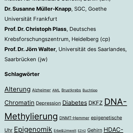
Dr. Susanne Müller-Knapp
, SGC, Goethe
Universität Frankfurt
Prof. Dr. Christoph Plass
, Deutsches
Krebsforschungszentrum, Heidelberg (cp)
Prof. Dr. Jörn Walter
, Universität des Saarlandes,
Saarbrücken (jw)
Schlagwörter
Alterung
Alzheimer
Brustkrebs
AML
Buchtipp
DNA-
Chromatin
Diabetes
DKFZ
Depression
Methylierung
epigenetische
DNMT-Hemmer
Epigenomik
HDAC-
Gehirn
Uhr
Erbe&Umwelt
EZH2