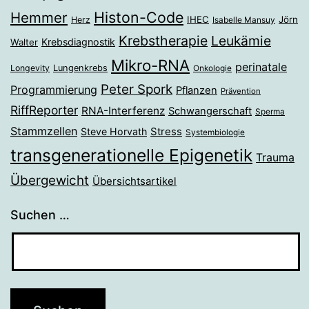
Histon-Code
Hemmer
IHEC
Jörn
Herz
Isabelle Mansuy
Krebstherapie
Leukämie
Krebsdiagnostik
Walter
Mikro-RNA
perinatale
Longevity
Lungenkrebs
Onkologie
Peter Spork
Programmierung
Pflanzen
Prävention
RiffReporter
RNA-Interferenz
Schwangerschaft
Sperma
Stammzellen
Stress
Steve Horvath
Systembiologie
transgenerationelle Epigenetik
Trauma
Übergewicht
Übersichtsartikel
Suchen …