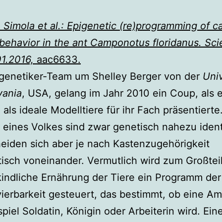
. Simola et al.: Epigenetic (re)programming of c
 behavior in the ant Camponotus floridanus. Sc
01.2016,
aac6633.
genetiker-Team um Shelley Berger von der
Univ
vania
, USA, gelang im Jahr 2010 ein Coup, als 
als ideale Modelltiere für ihr Fach präsentierte
 eines Volkes sind zwar genetisch nahezu ident
eiden sich aber je nach Kastenzugehörigkeit
isch voneinander. Vermutlich wird zum Großtei
kindliche Ernährung der Tiere ein Programm der
ierbarkeit gesteuert, das bestimmt, ob eine Am
piel Soldatin, Königin oder Arbeiterin wird. Ein