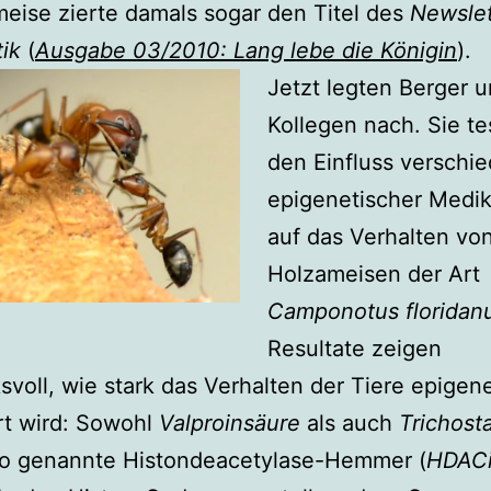
eise zierte damals sogar den Titel des
Newslet
ik
(
Ausgabe 03/2010: Lang lebe die Königin
).
Jetzt legten Berger 
Kollegen nach. Sie te
den Einfluss verschi
epigenetischer Medi
auf das Verhalten vo
Holzameisen der Art
Camponotus floridan
Resultate zeigen
svoll, wie stark das Verhalten der Tiere epigen
rt wird: Sowohl
Valproinsäure
als auch
Trichost
so genannte Histondeacetylase-Hemmer (
HDAC