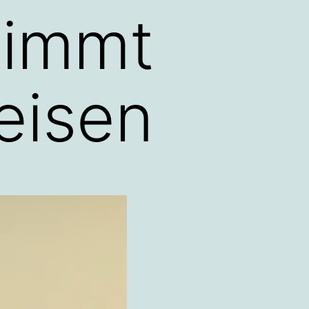
timmt
eisen