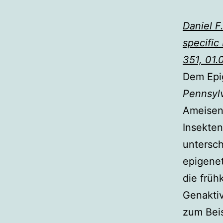
Daniel F
specific
351, 01.
Dem Epi
Pennsyl
Ameisen 
Insekten
untersch
epigenet
die früh
Genaktiv
zum Beis