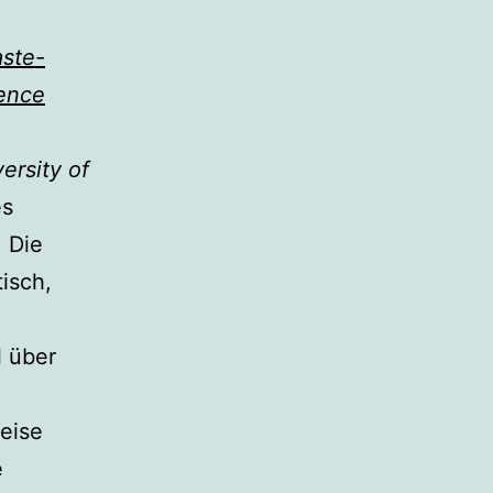
aste-
ience
ersity of
es
. Die
isch,
l über
eise
e