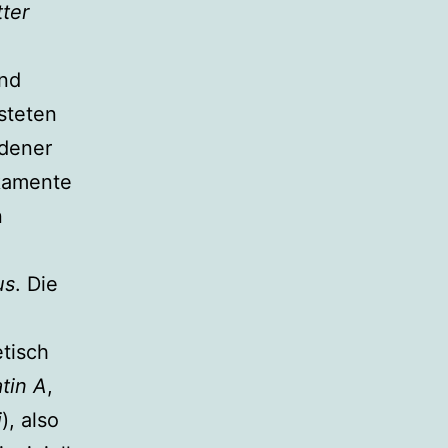
ter
und
steten
edener
kamente
n
us
. Die
etisch
atin A
,
i
), also