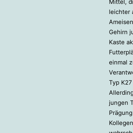
Mittel, 
leichter
Ameisen 
Gehirn j
Kaste a
Futterpl
einmal z
Verantwo
Typ K27 
Allerdin
jungen T
Prägung 
Kollegen