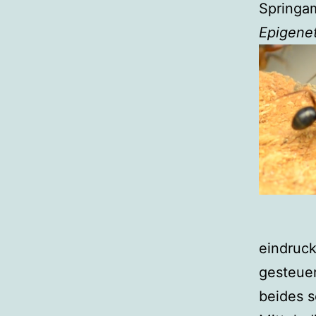
Springam
Epigenet
eindruck
gesteue
beides 