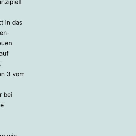
nzipiell
t in das
ten-
euen
 auf
.
ton 3 vom
r bei
he