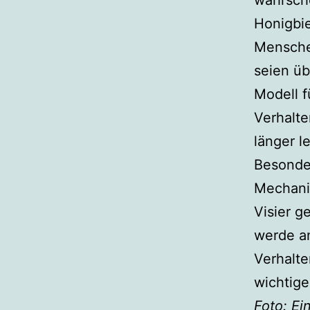
wahrsche
Honigbie
Mensche
seien üb
Modell f
Verhalte
länger l
Besonder
Mechani
Visier g
werde a
Verhalt
wichtige
Foto: Ei