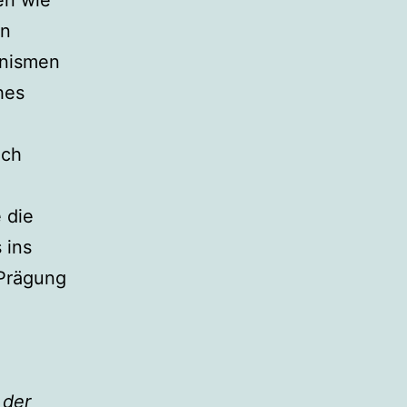
en wie
en
anismen
hes
ich
 die
 ins
 Prägung
 der