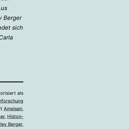
Aus
y Berger
ndet sich
Carla
orisiert als
nforschung
it
Ameisen
,
er
,
Histon-
ley Berger
,