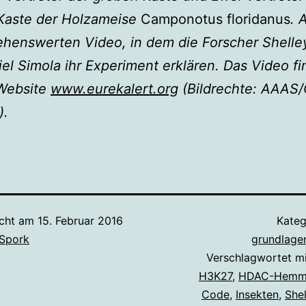
 Kaste der Holzameise
Camponotus floridanus
. 
henswerten Video, in dem die Forscher Shelle
el Simola ihr Experiment erklären. Das Video fi
 Website
www.eurekalert.org
(Bildrechte: AAAS/
).
icht am
15. Februar 2016
Kateg
 Spork
grundlage
Verschlagwortet m
H3K27
,
HDAC-Hemm
Code
,
Insekten
,
Shel