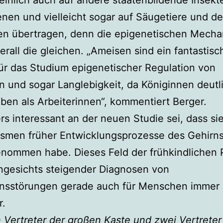
inlich auch auf andere staatenbildende Insekt
nen und vielleicht sogar auf Säugetiere und d
n übertragen, denn die epigenetischen Mech
erall die gleichen. „Ameisen sind ein fantastisc
ür das Studium epigenetischer Regulation von
n und sogar Langlebigkeit, da Königinnen deutl
eben als Arbeiterinnen“, kommentiert Berger.
s interessant an der neuen Studie sei, dass sie
smen früher Entwicklungsprozesse des Gehirns
enommen habe. Dieses Feld der frühkindlichen
ngesichts steigender Diagnosen von
ensstörungen gerade auch für Menschen immer
r.
n Vertreter der großen Kaste und zwei Vertreter