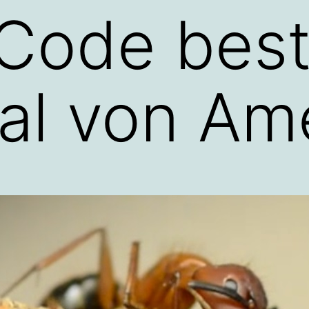
-Code bes
al von Am