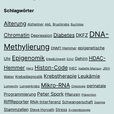
Schlagwörter
Alterung
Alzheimer
Brustkrebs
AML
Buchtipp
DNA-
Chromatin
Diabetes
DKFZ
Depression
Methylierung
epigenetische
DNMT-Hemmer
Epigenomik
HDAC-
Gehirn
Uhr
Erbe&Umwelt
EZH2
Histon-Code
Hemmer
IHEC
Jörn
Herz
Isabelle Mansuy
Krebstherapie
Leukämie
Krebsdiagnostik
Walter
Mikro-RNA
perinatale
Longevity
Lungenkrebs
Onkologie
Peter Spork
Programmierung
Pflanzen
Prävention
RiffReporter
RNA-Interferenz
Schwangerschaft
Sperma
Stammzellen
Stress
Steve Horvath
Systembiologie