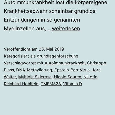
Autoimmunkrankheit löst die körpereigene
Krankheitsabwehr scheinbar grundlos
Entzündungen in so genannten
Multiple
Myelinzellen aus,…
weiterlesen
Sklerose
bei
Veröffentlicht am
28. Mai 2019
Zwillingen
Kategorisiert als
grundlagenforschung
Verschlagwortet mit
Autoimmunkrankheit
,
Christoph
Plass
,
DNA-Methylierung
,
Epstein-Barr-Virus
,
Jörn
Walter
,
Multiple Sklerose
,
Nicole Souren
,
Nikotin
,
Reinhard Hohlfeld
,
TMEM323
,
Vitamin D