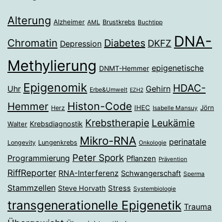
Alterung
Alzheimer
Brustkrebs
AML
Buchtipp
DNA-
Chromatin
Diabetes
DKFZ
Depression
Methylierung
epigenetische
DNMT-Hemmer
Epigenomik
HDAC-
Gehirn
Uhr
Erbe&Umwelt
EZH2
Histon-Code
Hemmer
IHEC
Jörn
Herz
Isabelle Mansuy
Krebstherapie
Leukämie
Krebsdiagnostik
Walter
Mikro-RNA
perinatale
Longevity
Lungenkrebs
Onkologie
Peter Spork
Programmierung
Pflanzen
Prävention
RiffReporter
RNA-Interferenz
Schwangerschaft
Sperma
Stammzellen
Stress
Steve Horvath
Systembiologie
transgenerationelle Epigenetik
Trauma