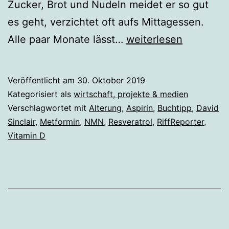
Zucker, Brot und Nudeln meidet er so gut
es geht, verzichtet oft aufs Mittagessen.
150
Alle paar Monate lässt…
weiterlesen
Jahre
jung?
Veröffentlicht am
30. Oktober 2019
Kategorisiert als
wirtschaft, projekte & medien
Verschlagwortet mit
Alterung
,
Aspirin
,
Buchtipp
,
David
Sinclair
,
Metformin
,
NMN
,
Resveratrol
,
RiffReporter
,
Vitamin D