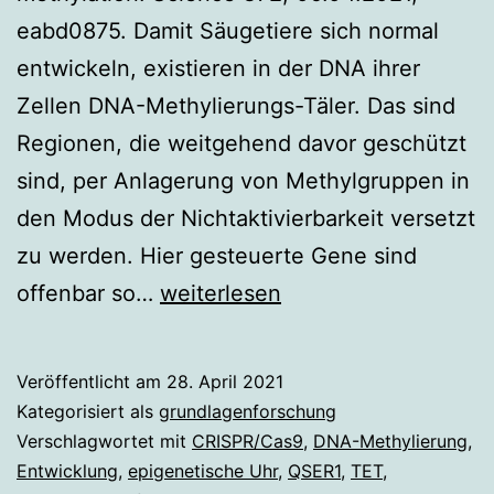
eabd0875. Damit Säugetiere sich normal
entwickeln, existieren in der DNA ihrer
Zellen DNA-Methylierungs-Täler. Das sind
Regionen, die weitgehend davor geschützt
sind, per Anlagerung von Methylgruppen in
den Modus der Nichtaktivierbarkeit versetzt
zu werden. Hier gesteuerte Gene sind
Protein
offenbar so…
weiterlesen
für
gesunde
Veröffentlicht am
28. April 2021
Entwicklung
Kategorisiert als
grundlagenforschung
Verschlagwortet mit
CRISPR/Cas9
,
DNA-Methylierung
,
Entwicklung
,
epigenetische Uhr
,
QSER1
,
TET
,