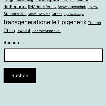
Prävention
RiffReporter
RNA-Interferenz
Schwangerschaft
Sperma
Stammzellen
Stress
Steve Horvath
Systembiologie
transgenerationelle Epigenetik
Trauma
Übergewicht
Übersichtsartikel
Suchen …