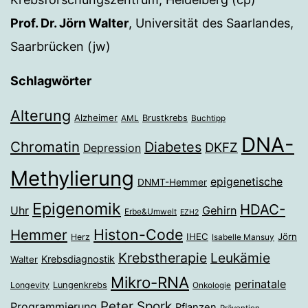
Prof. Dr. Jörn Walter
, Universität des Saarlandes,
Saarbrücken (jw)
Schlagwörter
Alterung
Alzheimer
Brustkrebs
AML
Buchtipp
DNA-
Chromatin
Diabetes
DKFZ
Depression
Methylierung
epigenetische
DNMT-Hemmer
Epigenomik
HDAC-
Gehirn
Uhr
Erbe&Umwelt
EZH2
Histon-Code
Hemmer
IHEC
Jörn
Herz
Isabelle Mansuy
Krebstherapie
Leukämie
Krebsdiagnostik
Walter
Mikro-RNA
perinatale
Longevity
Lungenkrebs
Onkologie
Peter Spork
Programmierung
Pflanzen