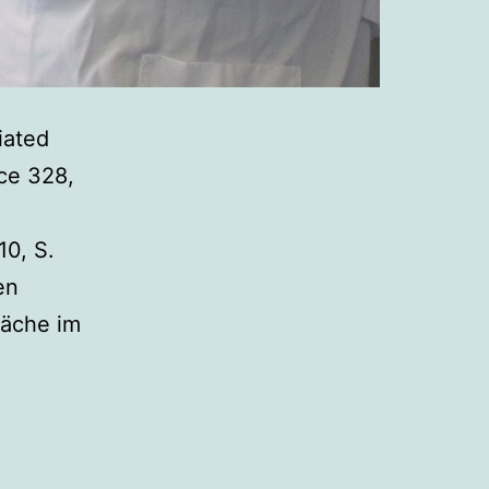
iated
ce 328,
10, S.
en
wäche im