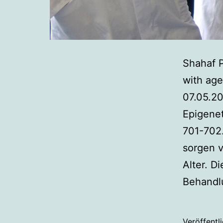
Shahaf P
with ag
07.05.20
Epigenet
701-702.
sorgen 
Alter. D
Behand
Veröffentl