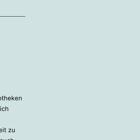
otheken
ich
eit zu