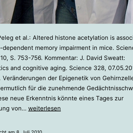
eleg et al.: Altered histone acetylation is assoc
e-dependent memory impairment in mice. Scien
10, S. 753-756. Kommentar: J. David Sweatt:
ics and cognitive aging. Science 328, 07.05.20
 Veränderungen der Epigenetik von Gehirnzell
vermutlich für die zunehmende Gedächtnissch
iese neue Erkenntnis könnte eines Tages zur
„Epigenetische
lung von…
weiterlesen
Signatur“
der
icht am
8. Juli 2010