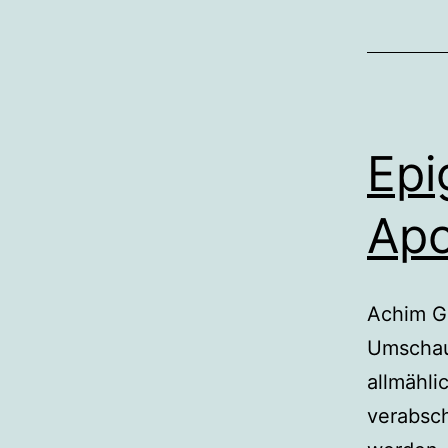
Epi
Ap
Achim G
Umschau 
allmähli
verabsch