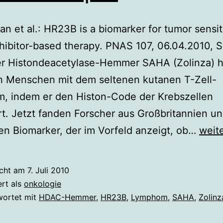
n et al.: HR23B is a biomarker for tumor sensiti
ibitor-based therapy. PNAS 107, 06.04.2010, S
r Histondeacetylase-Hemmer SAHA (Zolinza) hi
 Menschen mit dem seltenen kutanen T-Zell-
, indem er den Histon-Code der Krebszellen
t. Jetzt fanden Forscher aus Großbritannien u
Biom
n Biomarker, der im Vorfeld anzeigt, ob…
weit
für
epig
icht am
7. Juli 2010
Kreb
ert als
onkologie
wortet mit
HDAC-Hemmer
,
HR23B
,
Lymphom
,
SAHA
,
Zolinz