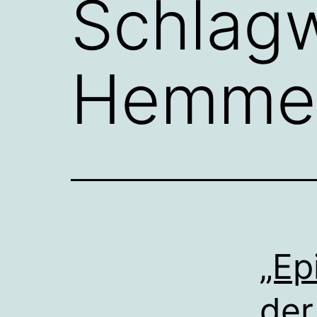
Schlag
Hemme
„Ep
der