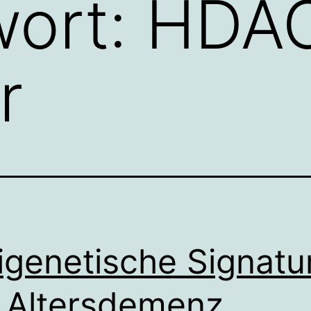
wort:
HDA
r
igenetische Signatu
 Altersdemenz