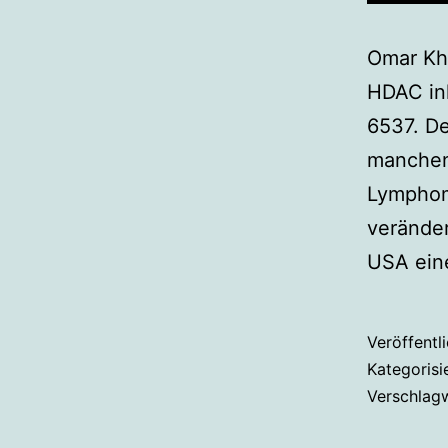
Omar Kha
HDAC inh
6537. De
manchen
Lymphom
veränder
USA eine
Veröffentl
Kategorisi
Verschlag