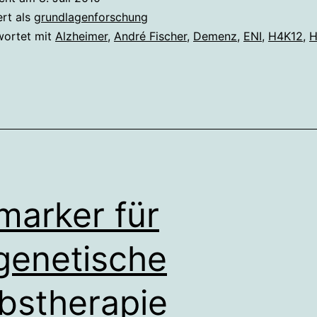
Altersdemenz
ert als
grundlagenforschung
gefunden
wortet mit
Alzheimer
,
André Fischer
,
Demenz
,
ENI
,
H4K12
,
H
marker für
genetische
bstherapie