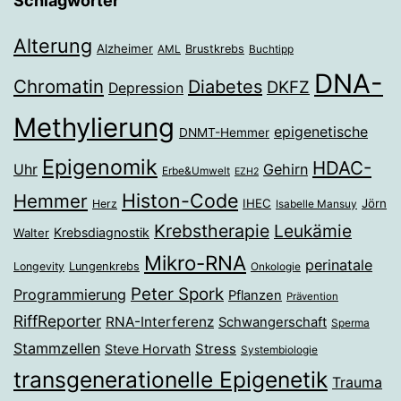
Schlagwörter
Alterung
Alzheimer
Brustkrebs
AML
Buchtipp
DNA-
Chromatin
Diabetes
DKFZ
Depression
Methylierung
epigenetische
DNMT-Hemmer
Epigenomik
HDAC-
Gehirn
Uhr
Erbe&Umwelt
EZH2
Histon-Code
Hemmer
IHEC
Jörn
Herz
Isabelle Mansuy
Krebstherapie
Leukämie
Krebsdiagnostik
Walter
Mikro-RNA
perinatale
Longevity
Lungenkrebs
Onkologie
Peter Spork
Programmierung
Pflanzen
Prävention
RiffReporter
RNA-Interferenz
Schwangerschaft
Sperma
Stammzellen
Stress
Steve Horvath
Systembiologie
transgenerationelle Epigenetik
Trauma