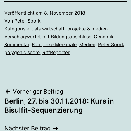
Veröffentlicht am
8. November 2018
Von
Peter Spork
Kategorisiert als
wirtschaft, projekte & medien
Verschlagwortet mit
Bildungsabschluss
,
Genomik
,
Kommentar
,
Komplexe Merkmale
,
Medien
,
Peter Spork
,
polygenic score
,
RiffReporter
Beitragsnavigation
Vorheriger Beitrag
Berlin, 27. bis 30.11.2018: Kurs in
Bisulfit-Sequenzierung
Nächster Beitrag