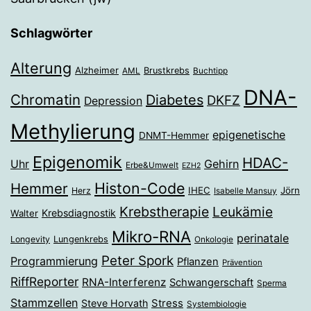
Schlagwörter
Alterung
Alzheimer
Brustkrebs
AML
Buchtipp
DNA-
Chromatin
Diabetes
DKFZ
Depression
Methylierung
epigenetische
DNMT-Hemmer
Epigenomik
HDAC-
Gehirn
Uhr
Erbe&Umwelt
EZH2
Histon-Code
Hemmer
IHEC
Jörn
Herz
Isabelle Mansuy
Krebstherapie
Leukämie
Krebsdiagnostik
Walter
Mikro-RNA
perinatale
Longevity
Lungenkrebs
Onkologie
Peter Spork
Programmierung
Pflanzen
Prävention
RiffReporter
RNA-Interferenz
Schwangerschaft
Sperma
Stammzellen
Stress
Steve Horvath
Systembiologie