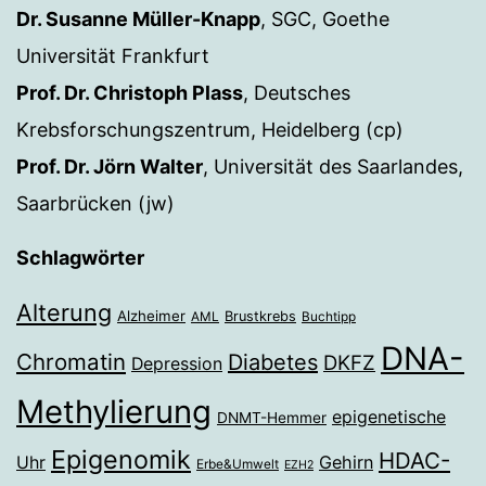
Dr. Susanne Müller-Knapp
, SGC, Goethe
Universität Frankfurt
Prof. Dr. Christoph Plass
, Deutsches
Krebsforschungszentrum, Heidelberg (cp)
Prof. Dr. Jörn Walter
, Universität des Saarlandes,
Saarbrücken (jw)
Schlagwörter
Alterung
Alzheimer
Brustkrebs
AML
Buchtipp
DNA-
Chromatin
Diabetes
DKFZ
Depression
Methylierung
epigenetische
DNMT-Hemmer
Epigenomik
HDAC-
Gehirn
Uhr
Erbe&Umwelt
EZH2