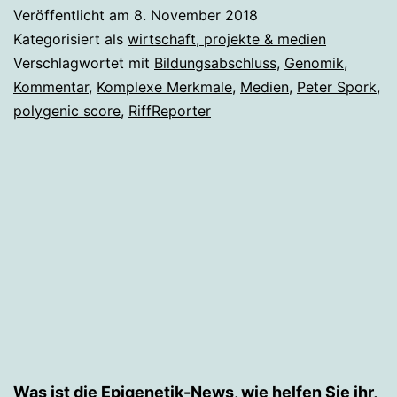
Assoziationsstu
Veröffentlicht am
8. November 2018
überinterpretiert
Kategorisiert als
wirtschaft, projekte & medien
Verschlagwortet mit
Bildungsabschluss
,
Genomik
,
Kommentar
,
Komplexe Merkmale
,
Medien
,
Peter Spork
,
polygenic score
,
RiffReporter
Was ist die Epigenetik-News, wie helfen Sie ihr,