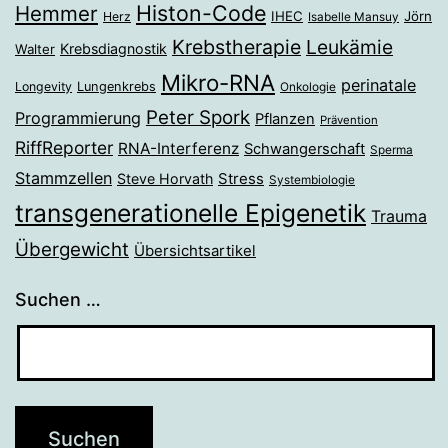
Histon-Code
Hemmer
IHEC
Jörn
Herz
Isabelle Mansuy
Krebstherapie
Leukämie
Krebsdiagnostik
Walter
Mikro-RNA
perinatale
Longevity
Lungenkrebs
Onkologie
Peter Spork
Programmierung
Pflanzen
Prävention
RiffReporter
RNA-Interferenz
Schwangerschaft
Sperma
Stammzellen
Stress
Steve Horvath
Systembiologie
transgenerationelle Epigenetik
Trauma
Übergewicht
Übersichtsartikel
Suchen …