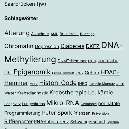
Saarbrücken (jw)
Schlagwörter
Alterung
Alzheimer
Brustkrebs
AML
Buchtipp
DNA-
Chromatin
Diabetes
DKFZ
Depression
Methylierung
epigenetische
DNMT-Hemmer
Epigenomik
HDAC-
Gehirn
Uhr
Erbe&Umwelt
EZH2
Histon-Code
Hemmer
IHEC
Jörn
Herz
Isabelle Mansuy
Krebstherapie
Leukämie
Krebsdiagnostik
Walter
Mikro-RNA
perinatale
Longevity
Lungenkrebs
Onkologie
Peter Spork
Programmierung
Pflanzen
Prävention
RiffReporter
RNA-Interferenz
Schwangerschaft
Sperma