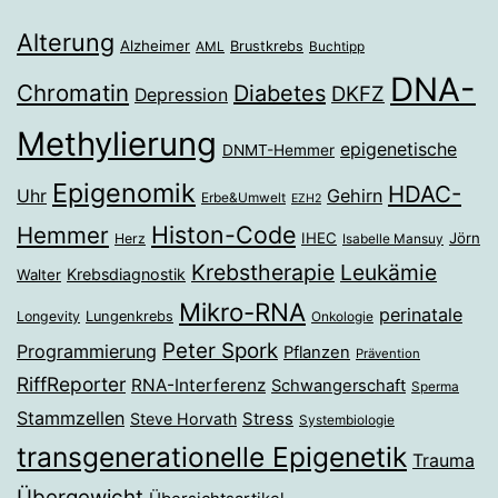
Alterung
Alzheimer
Brustkrebs
AML
Buchtipp
DNA-
Chromatin
Diabetes
DKFZ
Depression
Methylierung
epigenetische
DNMT-Hemmer
Epigenomik
HDAC-
Gehirn
Uhr
Erbe&Umwelt
EZH2
Histon-Code
Hemmer
IHEC
Jörn
Herz
Isabelle Mansuy
Krebstherapie
Leukämie
Krebsdiagnostik
Walter
Mikro-RNA
perinatale
Longevity
Lungenkrebs
Onkologie
Peter Spork
Programmierung
Pflanzen
Prävention
RiffReporter
RNA-Interferenz
Schwangerschaft
Sperma
Stammzellen
Stress
Steve Horvath
Systembiologie
transgenerationelle Epigenetik
Trauma
Übergewicht