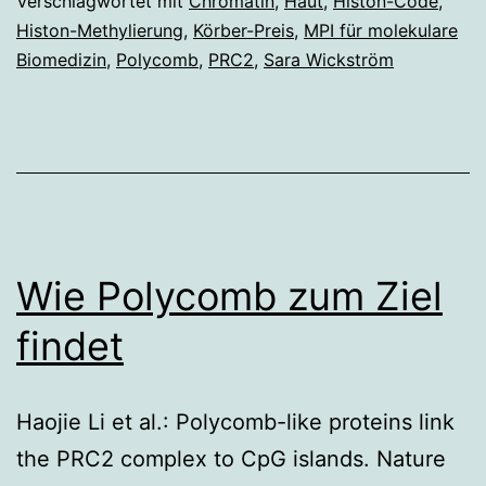
Preis
Verschlagwortet mit
Chromatin
,
Haut
,
Histon-Code
,
Histon-Methylierung
,
Körber-Preis
,
MPI für molekulare
2026
Biomedizin
,
Polycomb
,
PRC2
,
Sara Wickström
Wie Polycomb zum Ziel
findet
Haojie Li et al.: Polycomb-like proteins link
the PRC2 complex to CpG islands. Nature