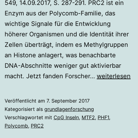
549, 14.09.2017, S. 287-291. PRC2 ist ein
Enzym aus der Polycomb-Familie, das
wichtige Signale für die Entwicklung
höherer Organismen und die Identität ihrer
Zellen überträgt, indem es Methylgruppen
an Histone anlagert, was benachbarte
DNA-Abschnitte weniger gut aktivierbar
Wie
macht. Jetzt fanden Forscher…
weiterlesen
Polycomb
zum
Veröffentlicht am
7. September 2017
Ziel
Kategorisiert als
grundlagenforschung
findet
Verschlagwortet mit
CpG Inseln
,
MTF2
,
PHF1
,
Polycomb
,
PRC2