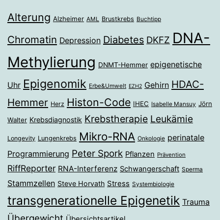
Alterung
Alzheimer
Brustkrebs
AML
Buchtipp
DNA-
Chromatin
Diabetes
DKFZ
Depression
Methylierung
epigenetische
DNMT-Hemmer
Epigenomik
HDAC-
Gehirn
Uhr
Erbe&Umwelt
EZH2
Histon-Code
Hemmer
IHEC
Jörn
Herz
Isabelle Mansuy
Krebstherapie
Leukämie
Krebsdiagnostik
Walter
Mikro-RNA
perinatale
Longevity
Lungenkrebs
Onkologie
Peter Spork
Programmierung
Pflanzen
Prävention
RiffReporter
RNA-Interferenz
Schwangerschaft
Sperma
Stammzellen
Stress
Steve Horvath
Systembiologie
transgenerationelle Epigenetik
Trauma
Übergewicht
Übersichtsartikel