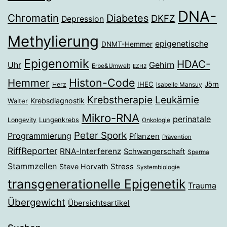
DNA-
Chromatin
Diabetes
DKFZ
Depression
Methylierung
epigenetische
DNMT-Hemmer
Epigenomik
HDAC-
Gehirn
Uhr
Erbe&Umwelt
EZH2
Histon-Code
Hemmer
IHEC
Jörn
Herz
Isabelle Mansuy
Krebstherapie
Leukämie
Krebsdiagnostik
Walter
Mikro-RNA
perinatale
Longevity
Lungenkrebs
Onkologie
Peter Spork
Programmierung
Pflanzen
Prävention
RiffReporter
RNA-Interferenz
Schwangerschaft
Sperma
Stammzellen
Stress
Steve Horvath
Systembiologie
transgenerationelle Epigenetik
Trauma
Übergewicht
Übersichtsartikel