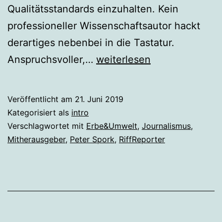
Qualitätsstandards einzuhalten. Kein
professioneller Wissenschaftsautor hackt
derartiges nebenbei in die Tastatur.
Intro
Anspruchsvoller,…
weiterlesen
zur
Ausgabe
Veröffentlicht am
21. Juni 2019
31,
Kategorisiert als
intro
Juni
Verschlagwortet mit
Erbe&Umwelt
,
Journalismus
,
Mitherausgeber
,
Peter Spork
,
RiffReporter
2019