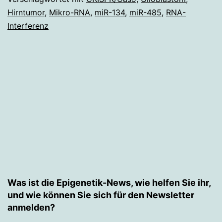
Hirntumor
,
Mikro-RNA
,
miR-134
,
miR-485
,
RNA-
ge
Interferenz
Gl
Was ist die Epigenetik-News, wie helfen Sie ihr,
und wie können Sie sich für den Newsletter
anmelden?