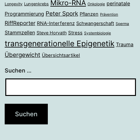
Mikro-RNA
perinatale
Longevity
Lungenkrebs
Onkologie
Peter Spork
Programmierung
Pflanzen
Prävention
RiffReporter
RNA-Interferenz
Schwangerschaft
Sperma
Stammzellen
Stress
Steve Horvath
Systembiologie
transgenerationelle Epigenetik
Trauma
Übergewicht
Übersichtsartikel
Suchen …