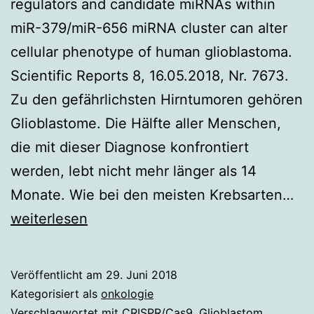
regulators and candidate miRNAs within
miR-379/miR-656 miRNA cluster can alter
cellular phenotype of human glioblastoma.
Scientific Reports 8, 16.05.2018, Nr. 7673.
Zu den gefährlichsten Hirntumoren gehören
Glioblastome. Die Hälfte aller Menschen,
die mit dieser Diagnose konfrontiert
werden, lebt nicht mehr länger als 14
Mi
Monate. Wie bei den meisten Krebsarten…
RN
weiterlesen
im
Ze
Veröffentlicht am
29. Juni 2018
ne
Kategorisiert als
onkologie
Str
Verschlagwortet mit
CRISPR/Cas9
,
Glioblastom
,