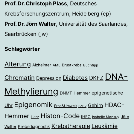
Prof. Dr. Christoph Plass
, Deutsches
Krebsforschungszentrum, Heidelberg (cp)
Prof. Dr. Jörn Walter
, Universität des Saarlandes,
Saarbrücken (jw)
Schlagwörter
Alterung
Alzheimer
Brustkrebs
AML
Buchtipp
DNA-
Chromatin
Diabetes
DKFZ
Depression
Methylierung
epigenetische
DNMT-Hemmer
Epigenomik
HDAC-
Gehirn
Uhr
Erbe&Umwelt
EZH2
Histon-Code
Hemmer
IHEC
Jörn
Herz
Isabelle Mansuy
Krebstherapie
Leukämie
Krebsdiagnostik
Walter