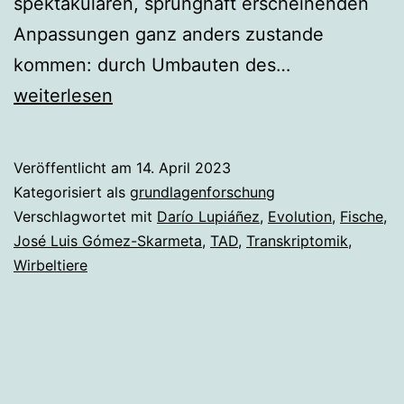
spektakulären, sprunghaft erscheinenden
Anpassungen ganz anders zustande
Wie
kommen: durch Umbauten des…
die
weiterlesen
Rochen
zu
Veröffentlicht am
14. April 2023
ihren
Kategorisiert als
grundlagenforschung
Segelflossen
Verschlagwortet mit
Darío Lupiáñez
,
Evolution
,
Fische
,
José Luis Gómez-Skarmeta
,
TAD
,
Transkriptomik
,
kamen
Wirbeltiere