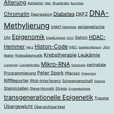
Alterung
Alzheimer
Brustkrebs
AML
Buchtipp
DNA-
Chromatin
Diabetes
DKFZ
Depression
Methylierung
epigenetische
DNMT-Hemmer
Epigenomik
HDAC-
Gehirn
Uhr
Erbe&Umwelt
EZH2
Histon-Code
Hemmer
IHEC
Jörn
Herz
Isabelle Mansuy
Krebstherapie
Leukämie
Krebsdiagnostik
Walter
Mikro-RNA
perinatale
Longevity
Lungenkrebs
Onkologie
Peter Spork
Programmierung
Pflanzen
Prävention
RiffReporter
RNA-Interferenz
Schwangerschaft
Sperma
Stammzellen
Stress
Steve Horvath
Systembiologie
transgenerationelle Epigenetik
Trauma
Übergewicht
Übersichtsartikel