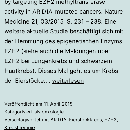
by targeting EZH2 methyltransferase
activity in ARID1A-mutated cancers. Nature
Medicine 21, 03/2015, S. 231 – 238. Eine
weitere aktuelle Studie beschäftigt sich mit
der Hemmung des epigenetischen Enzyms
EZH2 (siehe auch die Meldungen über
EZH2 bei Lungenkrebs und schwarzem
Hautkrebs). Dieses Mal geht es um Krebs
EZH2,
der Eierstöcke.…
weiterlesen
Teil
3:
Veröffentlicht am
11. April 2015
Neues
Kategorisiert als
onkologie
Angriffsziel
Verschlagwortet mit
ARID1A
,
Eierstockkrebs
,
EZH2
,
Krebstherapie
bei