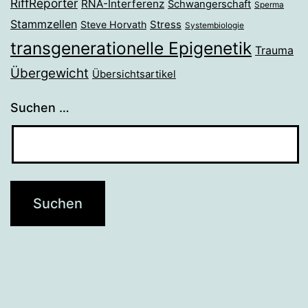
RiffReporter
RNA-Interferenz
Schwangerschaft
Sperma
Stammzellen
Stress
Steve Horvath
Systembiologie
transgenerationelle Epigenetik
Trauma
Übergewicht
Übersichtsartikel
Suchen …