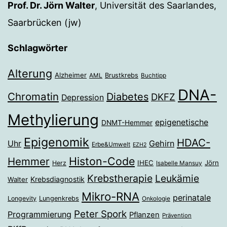
Prof. Dr. Jörn Walter
, Universität des Saarlandes,
Saarbrücken (jw)
Schlagwörter
Alterung
Alzheimer
Brustkrebs
AML
Buchtipp
DNA-
Chromatin
Diabetes
DKFZ
Depression
Methylierung
epigenetische
DNMT-Hemmer
Epigenomik
HDAC-
Gehirn
Uhr
Erbe&Umwelt
EZH2
Histon-Code
Hemmer
IHEC
Jörn
Herz
Isabelle Mansuy
Krebstherapie
Leukämie
Krebsdiagnostik
Walter
Mikro-RNA
perinatale
Longevity
Lungenkrebs
Onkologie
Peter Spork
Programmierung
Pflanzen
Prävention