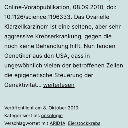
Online-Vorabpublikation, 08.09.2010, doi:
10.1126/science.1196333. Das Ovarielle
Klarzellkarzinom ist eine seltene, aber sehr
aggressive Krebserkrankung, gegen die
noch keine Behandlung hilft. Nun fanden
Genetiker aus den USA, dass in
ungewöhnlich vielen der betroffenen Zellen
die epigenetische Steuerung der
Bösartige
Genaktivität…
weiterlesen
Verbindung
zwischen
Veröffentlicht am
8. Oktober 2010
Genetik
Kategorisiert als
onkologie
und
Verschlagwortet mit
ARID1A
,
Eierstockkrebs