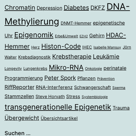
DNA-
Chromatin
Diabetes
DKFZ
Depression
Methylierung
epigenetische
DNMT-Hemmer
Epigenomik
HDAC-
Gehirn
Uhr
Erbe&Umwelt
EZH2
Histon-Code
Hemmer
IHEC
Jörn
Herz
Isabelle Mansuy
Krebstherapie
Leukämie
Krebsdiagnostik
Walter
Mikro-RNA
perinatale
Longevity
Lungenkrebs
Onkologie
Peter Spork
Programmierung
Pflanzen
Prävention
RiffReporter
RNA-Interferenz
Schwangerschaft
Sperma
Stammzellen
Stress
Steve Horvath
Systembiologie
transgenerationelle Epigenetik
Trauma
Übergewicht
Übersichtsartikel
Suchen …