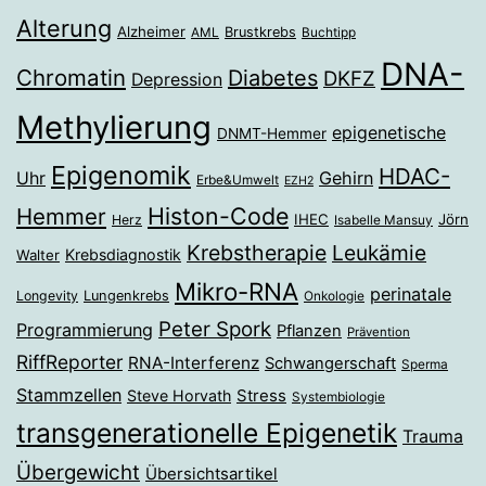
Alterung
Alzheimer
Brustkrebs
AML
Buchtipp
DNA-
Chromatin
Diabetes
DKFZ
Depression
Methylierung
epigenetische
DNMT-Hemmer
Epigenomik
HDAC-
Gehirn
Uhr
Erbe&Umwelt
EZH2
Histon-Code
Hemmer
IHEC
Jörn
Herz
Isabelle Mansuy
Krebstherapie
Leukämie
Krebsdiagnostik
Walter
Mikro-RNA
perinatale
Longevity
Lungenkrebs
Onkologie
Peter Spork
Programmierung
Pflanzen
Prävention
RiffReporter
RNA-Interferenz
Schwangerschaft
Sperma
Stammzellen
Stress
Steve Horvath
Systembiologie
transgenerationelle Epigenetik
Trauma
Übergewicht
Übersichtsartikel