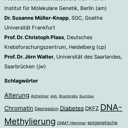
Institut für Molekulare Genetik, Berlin (am)
Dr. Susanne Müller-Knapp
, SGC, Goethe
Universität Frankfurt
Prof. Dr. Christoph Plass
, Deutsches
Krebsforschungszentrum, Heidelberg (cp)
Prof. Dr. Jörn Walter
, Universität des Saarlandes,
Saarbrücken (jw)
Schlagwörter
Alterung
Alzheimer
Brustkrebs
AML
Buchtipp
DNA-
Chromatin
Diabetes
DKFZ
Depression
Methylierung
epigenetische
DNMT-Hemmer