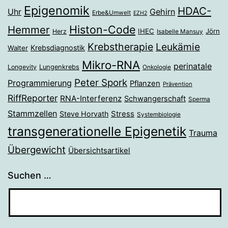
Epigenomik
HDAC-
Gehirn
Uhr
Erbe&Umwelt
EZH2
Histon-Code
Hemmer
IHEC
Jörn
Herz
Isabelle Mansuy
Krebstherapie
Leukämie
Krebsdiagnostik
Walter
Mikro-RNA
perinatale
Longevity
Lungenkrebs
Onkologie
Peter Spork
Programmierung
Pflanzen
Prävention
RiffReporter
RNA-Interferenz
Schwangerschaft
Sperma
Stammzellen
Stress
Steve Horvath
Systembiologie
transgenerationelle Epigenetik
Trauma
Übergewicht
Übersichtsartikel
Suchen …