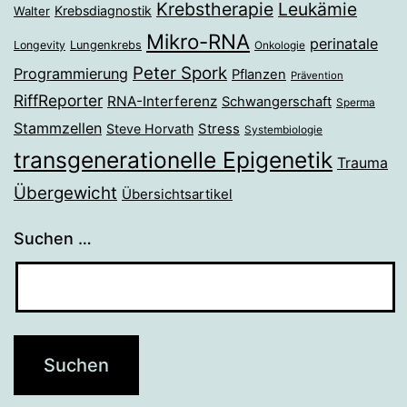
Krebstherapie
Leukämie
Krebsdiagnostik
Walter
Mikro-RNA
perinatale
Longevity
Lungenkrebs
Onkologie
Peter Spork
Programmierung
Pflanzen
Prävention
RiffReporter
RNA-Interferenz
Schwangerschaft
Sperma
Stammzellen
Stress
Steve Horvath
Systembiologie
transgenerationelle Epigenetik
Trauma
Übergewicht
Übersichtsartikel
Suchen …