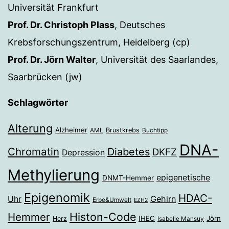
Universität Frankfurt
Prof. Dr. Christoph Plass
, Deutsches
Krebsforschungszentrum, Heidelberg (cp)
Prof. Dr. Jörn Walter
, Universität des Saarlandes,
Saarbrücken (jw)
Schlagwörter
Alterung
Alzheimer
Brustkrebs
AML
Buchtipp
DNA-
Chromatin
Diabetes
DKFZ
Depression
Methylierung
epigenetische
DNMT-Hemmer
Epigenomik
HDAC-
Gehirn
Uhr
Erbe&Umwelt
EZH2
Histon-Code
Hemmer
IHEC
Jörn
Herz
Isabelle Mansuy