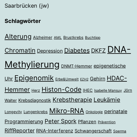
Saarbrücken (jw)
Schlagwörter
Alterung
Alzheimer
Brustkrebs
AML
Buchtipp
DNA-
Chromatin
Diabetes
DKFZ
Depression
Methylierung
epigenetische
DNMT-Hemmer
Epigenomik
HDAC-
Gehirn
Uhr
Erbe&Umwelt
EZH2
Histon-Code
Hemmer
IHEC
Jörn
Herz
Isabelle Mansuy
Krebstherapie
Leukämie
Krebsdiagnostik
Walter
Mikro-RNA
perinatale
Longevity
Lungenkrebs
Onkologie
Peter Spork
Programmierung
Pflanzen
Prävention
RiffReporter
RNA-Interferenz
Schwangerschaft
Sperma