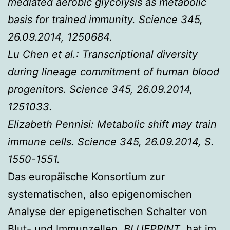
mediated aerobic glycolysis as metabolic
basis for trained immunity. Science 345,
26.09.2014, 1250684.
Lu Chen et al.: Transcriptional diversity
during lineage commitment of human blood
progenitors. Science 345, 26.09.2014,
1251033.
Elizabeth Pennisi: Metabolic shift may train
immune cells. Science 345, 26.09.2014, S.
1550-1551.
Das europäische Konsortium zur
systematischen, also epigenomischen
Analyse der epigenetischen Schalter von
Blut- und Immunzellen,
BLUEPRINT
, hat im