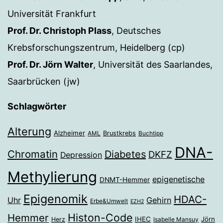
Universität Frankfurt
Prof. Dr. Christoph Plass
, Deutsches
Krebsforschungszentrum, Heidelberg (cp)
Prof. Dr. Jörn Walter
, Universität des Saarlandes,
Saarbrücken (jw)
Schlagwörter
Alterung
Alzheimer
Brustkrebs
AML
Buchtipp
DNA-
Chromatin
Diabetes
DKFZ
Depression
Methylierung
epigenetische
DNMT-Hemmer
Epigenomik
HDAC-
Gehirn
Uhr
Erbe&Umwelt
EZH2
Histon-Code
Hemmer
IHEC
Jörn
Herz
Isabelle Mansuy