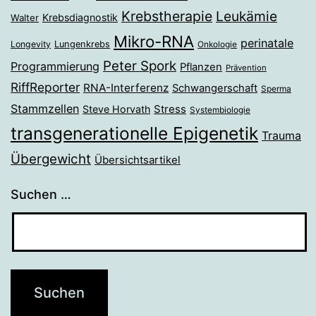
Krebstherapie
Leukämie
Krebsdiagnostik
Walter
Mikro-RNA
perinatale
Longevity
Lungenkrebs
Onkologie
Peter Spork
Programmierung
Pflanzen
Prävention
RiffReporter
RNA-Interferenz
Schwangerschaft
Sperma
Stammzellen
Stress
Steve Horvath
Systembiologie
transgenerationelle Epigenetik
Trauma
Übergewicht
Übersichtsartikel
Suchen …