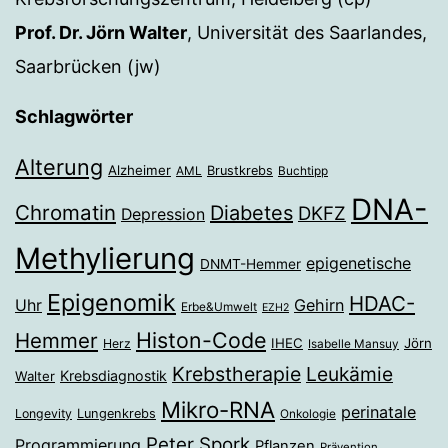
Prof. Dr. Jörn Walter
, Universität des Saarlandes,
Saarbrücken (jw)
Schlagwörter
Alterung
Alzheimer
Brustkrebs
AML
Buchtipp
DNA-
Chromatin
Diabetes
DKFZ
Depression
Methylierung
epigenetische
DNMT-Hemmer
Epigenomik
HDAC-
Gehirn
Uhr
Erbe&Umwelt
EZH2
Histon-Code
Hemmer
IHEC
Jörn
Herz
Isabelle Mansuy
Krebstherapie
Leukämie
Krebsdiagnostik
Walter
Mikro-RNA
perinatale
Longevity
Lungenkrebs
Onkologie
Peter Spork
Programmierung
Pflanzen
Prävention