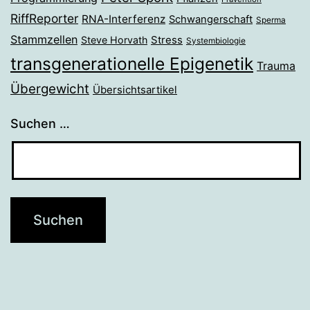
RiffReporter
RNA-Interferenz
Schwangerschaft
Sperma
Stammzellen
Stress
Steve Horvath
Systembiologie
transgenerationelle Epigenetik
Trauma
Übergewicht
Übersichtsartikel
Suchen …