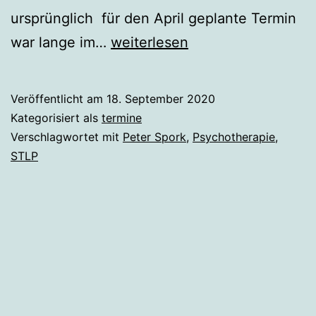
ursprünglich für den April geplante Termin
Verschoben!
war lange im…
weiterlesen
Graz,
21.11.2020:
Veröffentlicht am
18. September 2020
Epigenetik
Kategorisiert als
termine
und
Verschlagwortet mit
Peter Spork
,
Psychotherapie
,
STLP
Psychotherapie