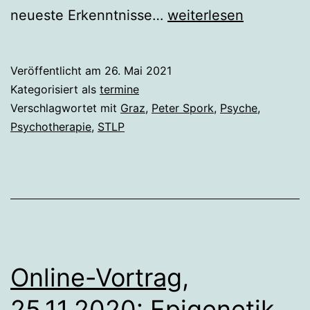
Graz,
neueste Erkenntnisse…
weiterlesen
3.7.2021:
Epigenetik
Veröffentlicht am
26. Mai 2021
und
Kategorisiert als
termine
Psyche
Verschlagwortet mit
Graz
,
Peter Spork
,
Psyche
,
Psychotherapie
,
STLP
Online-Vortrag,
25.11.2020: Epigenetik