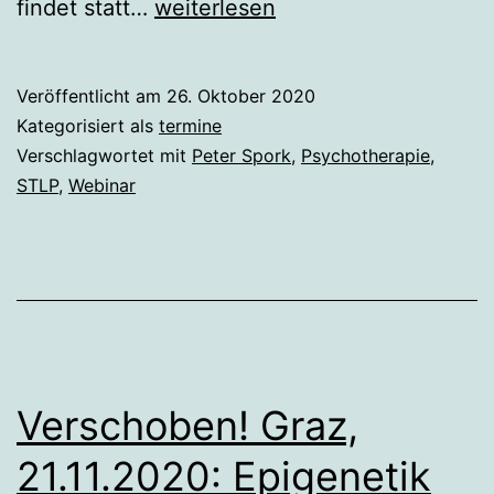
Online-
findet statt…
weiterlesen
Vortrag,
25.11.2020:
Veröffentlicht am
26. Oktober 2020
Epigenetik
Kategorisiert als
termine
und
Verschlagwortet mit
Peter Spork
,
Psychotherapie
,
STLP
,
Webinar
Psyche
Verschoben! Graz,
21.11.2020: Epigenetik