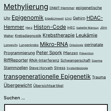
Methylierung
epigenetische
DNMT-Hemmer
Epigenomik
HDAC-
Gehirn
Uhr
Erbe&Umwelt
EZH2
Histon-Code
Hemmer
IHEC
Jörn
Herz
Isabelle Mansuy
Krebstherapie
Leukämie
Krebsdiagnostik
Walter
Mikro-RNA
perinatale
Longevity
Lungenkrebs
Onkologie
Peter Spork
Programmierung
Pflanzen
Prävention
RiffReporter
RNA-Interferenz
Schwangerschaft
Sperma
Stammzellen
Stress
Steve Horvath
Systembiologie
transgenerationelle Epigenetik
Trauma
Übergewicht
Übersichtsartikel
Suchen …