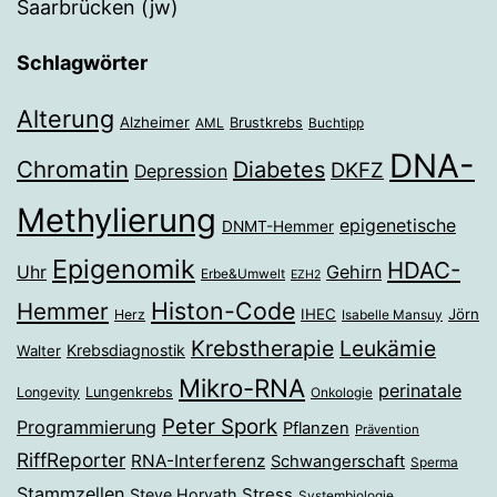
Saarbrücken (jw)
Schlagwörter
Alterung
Alzheimer
Brustkrebs
AML
Buchtipp
DNA-
Chromatin
Diabetes
DKFZ
Depression
Methylierung
epigenetische
DNMT-Hemmer
Epigenomik
HDAC-
Gehirn
Uhr
Erbe&Umwelt
EZH2
Histon-Code
Hemmer
IHEC
Jörn
Herz
Isabelle Mansuy
Krebstherapie
Leukämie
Krebsdiagnostik
Walter
Mikro-RNA
perinatale
Longevity
Lungenkrebs
Onkologie
Peter Spork
Programmierung
Pflanzen
Prävention
RiffReporter
RNA-Interferenz
Schwangerschaft
Sperma
Stammzellen
Stress
Steve Horvath
Systembiologie