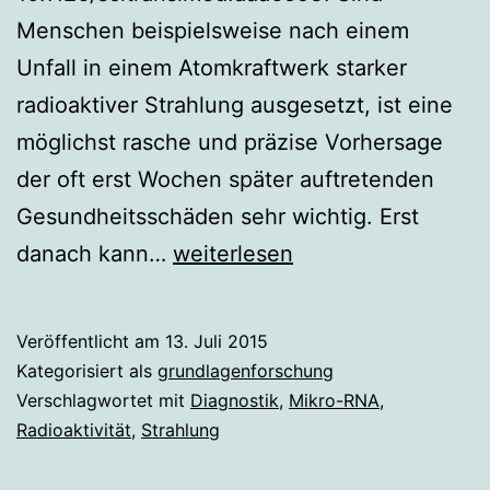
Menschen beispielsweise nach einem
Unfall in einem Atomkraftwerk starker
radioaktiver Strahlung ausgesetzt, ist eine
möglichst rasche und präzise Vorhersage
der oft erst Wochen später auftretenden
Gesundheitsschäden sehr wichtig. Erst
Früherkennung
danach kann…
weiterlesen
von
Strahlungsschäden
Veröffentlicht am
13. Juli 2015
Kategorisiert als
grundlagenforschung
Verschlagwortet mit
Diagnostik
,
Mikro-RNA
,
Radioaktivität
,
Strahlung