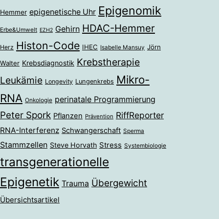
Epigenomik
epigenetische Uhr
Hemmer
HDAC-Hemmer
Gehirn
Erbe&Umwelt
EZH2
Histon-Code
IHEC
Jörn
Herz
Isabelle Mansuy
Krebstherapie
Krebsdiagnostik
Walter
Mikro-
Leukämie
Longevity
Lungenkrebs
RNA
perinatale Programmierung
Onkologie
Peter Spork
RiffReporter
Pflanzen
Prävention
RNA-Interferenz
Schwangerschaft
Sperma
Stammzellen
Stress
Steve Horvath
Systembiologie
transgenerationelle
Epigenetik
Übergewicht
Trauma
Übersichtsartikel