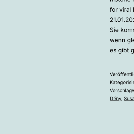
for vira
21.01.20
Sie komm
wenn gle
es gibt
Veröffentl
Kategorisi
Verschlag
Dény
,
Susa