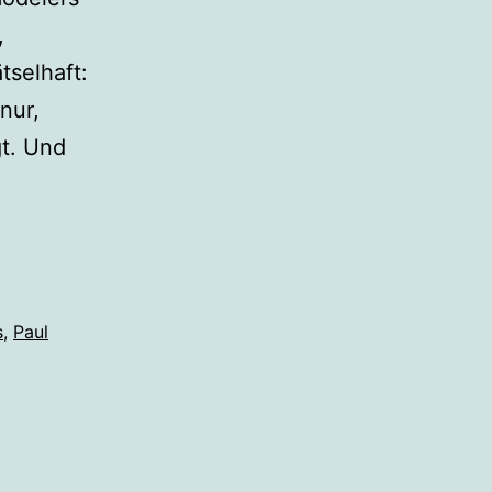
,
tselhaft:
nur,
gt. Und
s
,
Paul