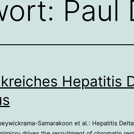
wort:
Paul
ckreiches Hepatitis 
us
beywickrama-Samarakoon et al.: Hepatitis Delta
mimicry drives the recruitment of chromatin re