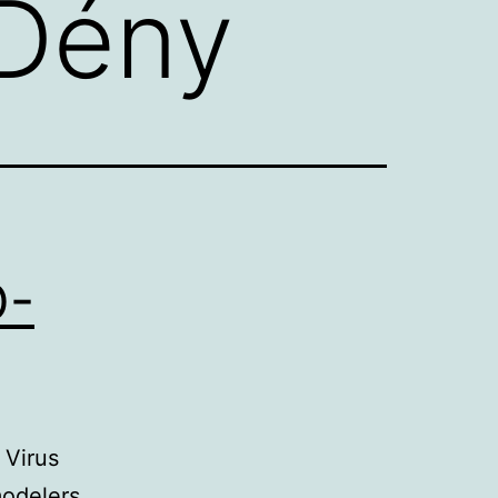
 Dény
D-
 Virus
modelers