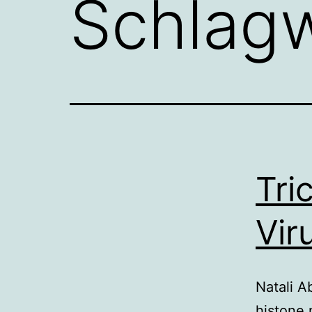
Schlag
Tri
Vir
Natali A
histone 