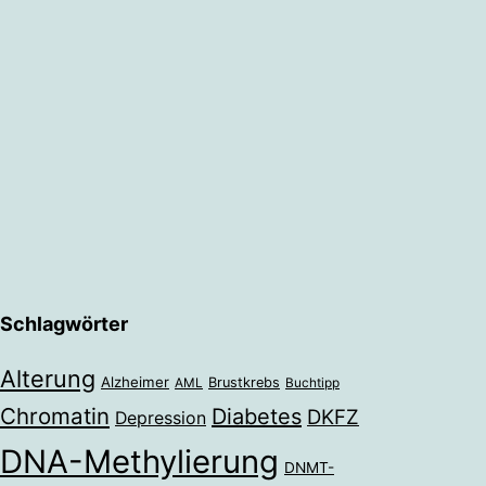
Schlagwörter
Alterung
Alzheimer
Brustkrebs
AML
Buchtipp
Chromatin
Diabetes
DKFZ
Depression
DNA-Methylierung
DNMT-