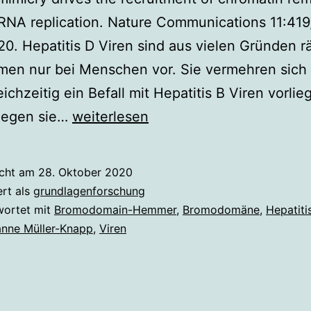
l RNA replication. Nature Communications 11:419
20. Hepatitis D Viren sind aus vielen Gründen rä
en nur bei Menschen vor. Sie vermehren sich 
ichzeitig ein Befall mit Hepatitis B Viren vorlie
Trickreiches
 gegen sie…
weiterlesen
Hepatitis
D-
icht am
28. Oktober 2020
Virus
ert als
grundlagenforschung
wortet mit
Bromodomain-Hemmer
,
Bromodomäne
,
Hepatiti
nne Müller-Knapp
,
Viren