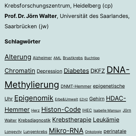
Krebsforschungszentrum, Heidelberg (cp)
Prof. Dr. Jörn Walter
, Universität des Saarlandes,
Saarbrücken (jw)
Schlagwörter
Alterung
Alzheimer
Brustkrebs
AML
Buchtipp
DNA-
Chromatin
Diabetes
DKFZ
Depression
Methylierung
epigenetische
DNMT-Hemmer
Epigenomik
HDAC-
Gehirn
Uhr
Erbe&Umwelt
EZH2
Histon-Code
Hemmer
IHEC
Jörn
Herz
Isabelle Mansuy
Krebstherapie
Leukämie
Krebsdiagnostik
Walter
Mikro-RNA
perinatale
Longevity
Lungenkrebs
Onkologie