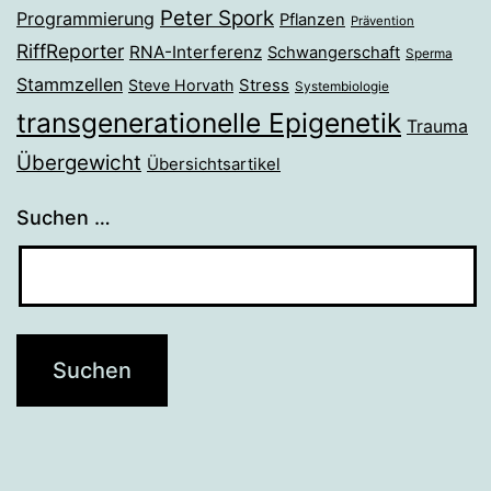
Peter Spork
Programmierung
Pflanzen
Prävention
RiffReporter
RNA-Interferenz
Schwangerschaft
Sperma
Stammzellen
Stress
Steve Horvath
Systembiologie
transgenerationelle Epigenetik
Trauma
Übergewicht
Übersichtsartikel
Suchen …