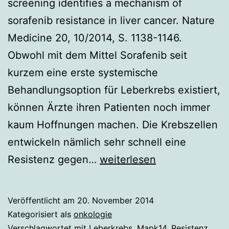
screening identifies a mechanism of
sorafenib resistance in liver cancer. Nature
Medicine 20, 10/2014, S. 1138-1146.
Obwohl mit dem Mittel Sorafenib seit
kurzem eine erste systemische
Behandlungsoption für Leberkrebs existiert,
können Ärzte ihren Patienten noch immer
kaum Hoffnungen machen. Die Krebszellen
entwickeln nämlich sehr schnell eine
Mit
Resistenz gegen…
weiterlesen
RNA-
Interferenz
Veröffentlicht am
20. November 2014
gegen
Kategorisiert als
onkologie
resistenten
Verschlagwortet mit
Leberkrebs
,
Mapk14
,
Resistenz
,