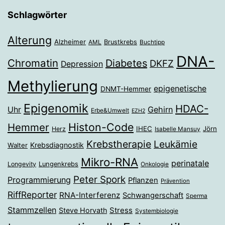
Schlagwörter
Alterung
Alzheimer
Brustkrebs
AML
Buchtipp
DNA-
Chromatin
Diabetes
DKFZ
Depression
Methylierung
epigenetische
DNMT-Hemmer
Epigenomik
HDAC-
Gehirn
Uhr
Erbe&Umwelt
EZH2
Histon-Code
Hemmer
IHEC
Jörn
Herz
Isabelle Mansuy
Krebstherapie
Leukämie
Krebsdiagnostik
Walter
Mikro-RNA
perinatale
Longevity
Lungenkrebs
Onkologie
Peter Spork
Programmierung
Pflanzen
Prävention
RiffReporter
RNA-Interferenz
Schwangerschaft
Sperma
Stammzellen
Stress
Steve Horvath
Systembiologie