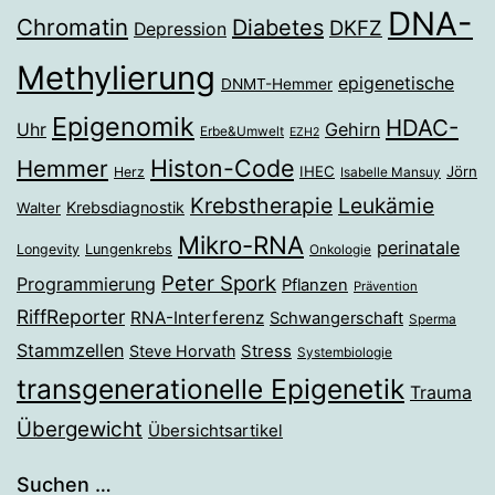
DNA-
Chromatin
Diabetes
DKFZ
Depression
Methylierung
epigenetische
DNMT-Hemmer
Epigenomik
HDAC-
Gehirn
Uhr
Erbe&Umwelt
EZH2
Histon-Code
Hemmer
IHEC
Jörn
Herz
Isabelle Mansuy
Krebstherapie
Leukämie
Krebsdiagnostik
Walter
Mikro-RNA
perinatale
Longevity
Lungenkrebs
Onkologie
Peter Spork
Programmierung
Pflanzen
Prävention
RiffReporter
RNA-Interferenz
Schwangerschaft
Sperma
Stammzellen
Stress
Steve Horvath
Systembiologie
transgenerationelle Epigenetik
Trauma
Übergewicht
Übersichtsartikel
Suchen …