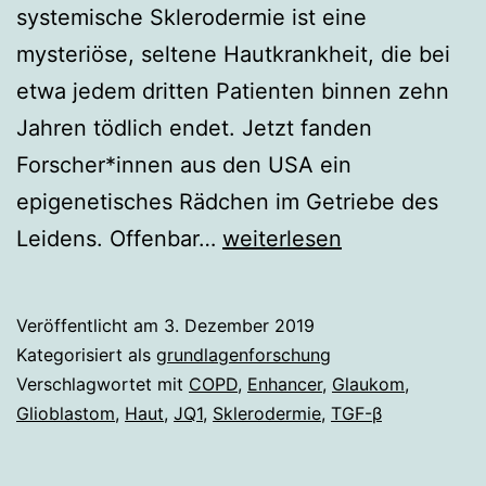
systemische Sklerodermie ist eine
mysteriöse, seltene Hautkrankheit, die bei
etwa jedem dritten Patienten binnen zehn
Jahren tödlich endet. Jetzt fanden
Forscher*innen aus den USA ein
epigenetisches Rädchen im Getriebe des
Hilfe
Leidens. Offenbar…
weiterlesen
bei
Sklerodermie?
Veröffentlicht am
3. Dezember 2019
Kategorisiert als
grundlagenforschung
Verschlagwortet mit
COPD
,
Enhancer
,
Glaukom
,
Glioblastom
,
Haut
,
JQ1
,
Sklerodermie
,
TGF-β