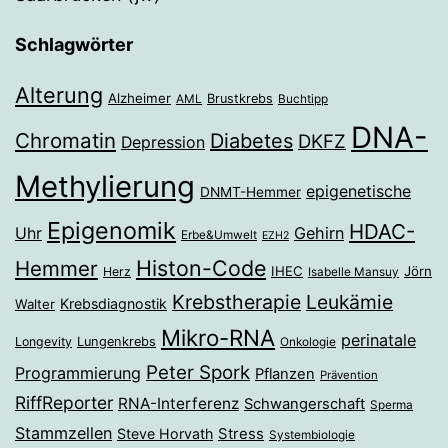
Schlagwörter
Alterung
Alzheimer
Brustkrebs
AML
Buchtipp
DNA-
Chromatin
Diabetes
DKFZ
Depression
Methylierung
epigenetische
DNMT-Hemmer
Epigenomik
HDAC-
Gehirn
Uhr
Erbe&Umwelt
EZH2
Histon-Code
Hemmer
IHEC
Jörn
Herz
Isabelle Mansuy
Krebstherapie
Leukämie
Krebsdiagnostik
Walter
Mikro-RNA
perinatale
Longevity
Lungenkrebs
Onkologie
Peter Spork
Programmierung
Pflanzen
Prävention
RiffReporter
RNA-Interferenz
Schwangerschaft
Sperma
Stammzellen
Stress
Steve Horvath
Systembiologie