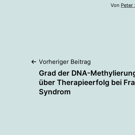
Von
Peter
Beitragsnaviga
Vorheriger Beitrag
Grad der DNA-Methylierung
über Therapieerfolg bei Fr
Syndrom