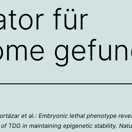
ator für
ome gefu
ortázar et al.: Embryonic lethal phenotype reve
 of TDG in maintaining epigenetic stability. Nat