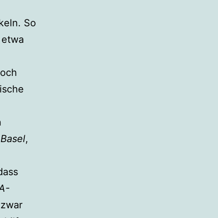
keln. So
 etwa
doch
tische
n
 Basel
,
dass
A-
 zwar