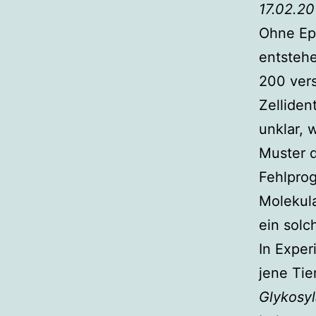
17.02.20
Ohne Epi
entsteh
200 vers
Zelliden
unklar, 
Muster 
Fehlprog
Molekul
ein solc
In Exper
jene Tie
Glykosyl