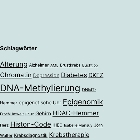
Schlagwörter
Alterung
Alzheimer
Brustkrebs
AML
Buchtipp
Chromatin
Diabetes
DKFZ
Depression
DNA-Methylierung
DNMT-
Epigenomik
epigenetische Uhr
Hemmer
HDAC-Hemmer
Gehirn
Erbe&Umwelt
EZH2
Histon-Code
IHEC
Jörn
Herz
Isabelle Mansuy
Krebstherapie
Krebsdiagnostik
Walter