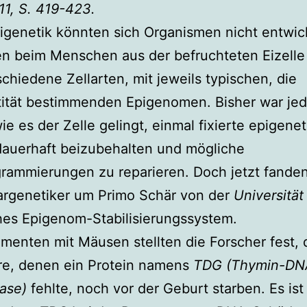
11, S. 419-423.
genetik könnten sich Organismen nicht entwic
en beim Menschen aus der befruchteten Eizelle
chiedene Zellarten, mit jeweils typischen, die
tität bestimmenden Epigenomen. Bisher war je
wie es der Zelle gelingt, einmal fixierte epigene
dauerhaft beizubehalten und mögliche
rammierungen zu reparieren. Doch jetzt fande
argenetiker um Primo Schär von der
Universität
hes Epigenom-Stabilisierungssystem.
imenten mit Mäusen stellten die Forscher fest, 
re, denen ein Protein namens
TDG (Thymin-DN
ase)
fehlte, noch vor der Geburt starben. Es ist