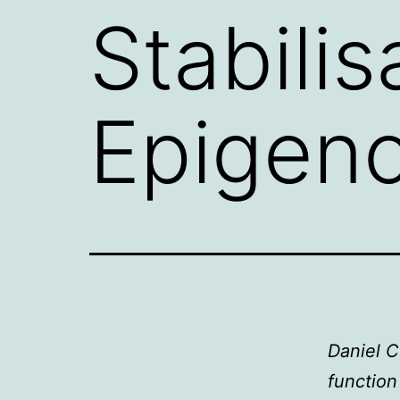
Stabilis
Epigen
Daniel C
function