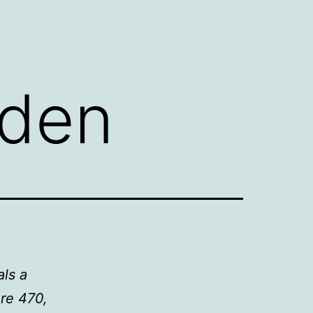
nden
als a
ure 470,