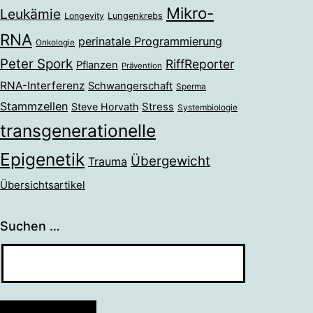
Mikro-
Leukämie
Longevity
Lungenkrebs
RNA
perinatale Programmierung
Onkologie
Peter Spork
RiffReporter
Pflanzen
Prävention
RNA-Interferenz
Schwangerschaft
Sperma
Stammzellen
Stress
Steve Horvath
Systembiologie
transgenerationelle
Epigenetik
Übergewicht
Trauma
Übersichtsartikel
Suchen …