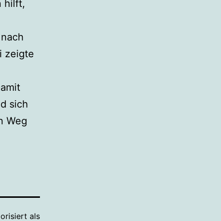
hilft,
 nach
 zeigte
Damit
nd sich
en Weg
orisiert als