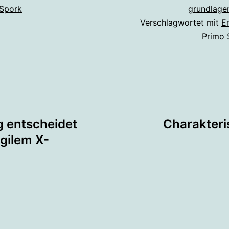
 Spork
grundlage
Verschlagwortet mit
E
Primo 
tion
 entscheidet
Charakteri
agilem X-