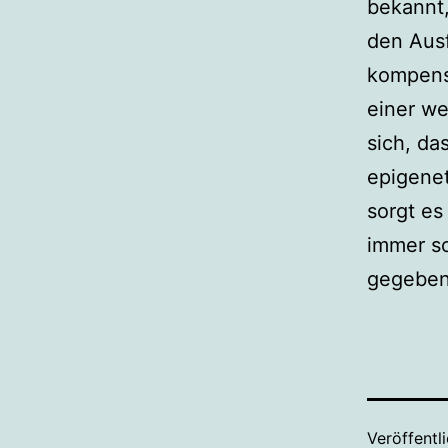
bekannt
den Ausf
kompens
einer we
sich, da
epigene
sorgt es
immer so
gegeben
Veröffentl