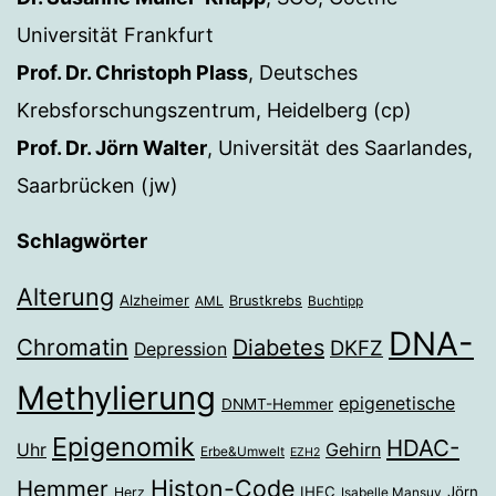
Universität Frankfurt
Prof. Dr. Christoph Plass
, Deutsches
Krebsforschungszentrum, Heidelberg (cp)
Prof. Dr. Jörn Walter
, Universität des Saarlandes,
Saarbrücken (jw)
Schlagwörter
Alterung
Alzheimer
Brustkrebs
AML
Buchtipp
DNA-
Chromatin
Diabetes
DKFZ
Depression
Methylierung
epigenetische
DNMT-Hemmer
Epigenomik
HDAC-
Gehirn
Uhr
Erbe&Umwelt
EZH2
Histon-Code
Hemmer
IHEC
Jörn
Herz
Isabelle Mansuy