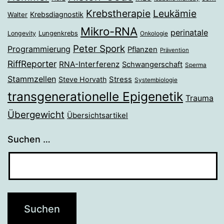
Krebstherapie
Leukämie
Krebsdiagnostik
Walter
Mikro-RNA
perinatale
Longevity
Lungenkrebs
Onkologie
Peter Spork
Programmierung
Pflanzen
Prävention
RiffReporter
RNA-Interferenz
Schwangerschaft
Sperma
Stammzellen
Stress
Steve Horvath
Systembiologie
transgenerationelle Epigenetik
Trauma
Übergewicht
Übersichtsartikel
Suchen …